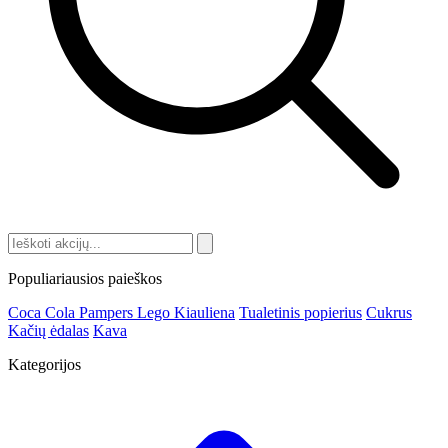
Populiariausios paieškos
Coca Cola
Pampers
Lego
Kiauliena
Tualetinis popierius
Cukrus
Kačių ėdalas
Kava
Kategorijos