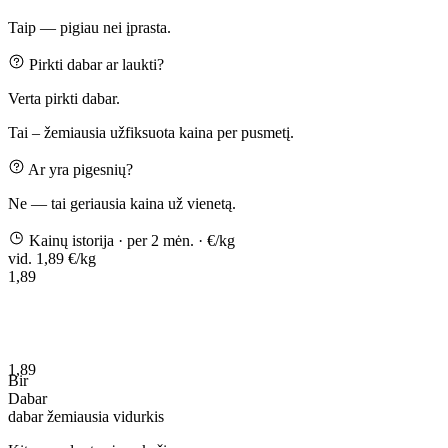
Taip — pigiau nei įprasta.
Pirkti dabar ar laukti?
Verta pirkti dabar.
Tai – žemiausia užfiksuota kaina per pusmetį.
Ar yra pigesnių?
Ne — tai geriausia kaina už vienetą.
Kainų istorija
· per 2 mėn.
· €/kg
vid. 1,89 €/kg
1,89
1,89
Bir
Dabar
dabar
žemiausia
vidurkis