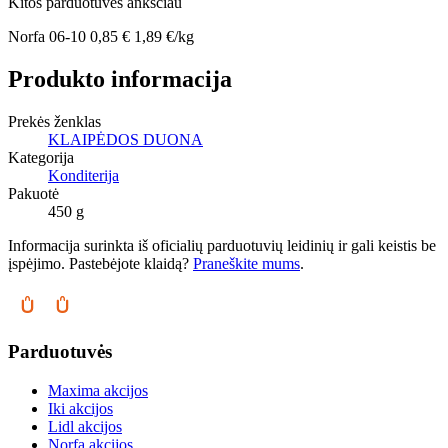
Kitos parduotuvės anksčiau
Norfa
06-10
0,85 €
1,89 €/kg
Produkto informacija
Prekės ženklas
KLAIPĖDOS DUONA
Kategorija
Konditerija
Pakuotė
450 g
Informacija surinkta iš oficialių parduotuvių leidinių ir gali keistis be
įspėjimo. Pastebėjote klaidą?
Praneškite mums
.
Parduotuvės
Maxima akcijos
Iki akcijos
Lidl akcijos
Norfa akcijos