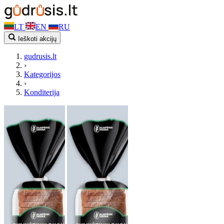
LT
EN
RU
Ieškoti akcijų
gudrusis.lt
›
Kategorijos
›
Konditerija