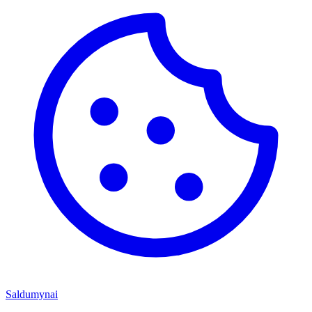
Saldumynai