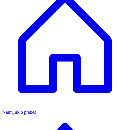
Namų ūkio prekės