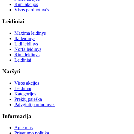
Rimi akcijos
Visos parduotuvės
Leidiniai
Maxima leidinys
Iki leidinys
Lidl leidinys
Norfa leidinys
Rimi leidinys
Leidiniai
Naršyti
Visos akcijos
Leidiniai
Kategorijos
Prekių paieška
Palyginti parduotuves
Informacija
Apie mus
Privatumo politika