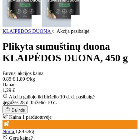
KLAIPĖDOS DUONA
Akcija pasibaigė
Plikyta sumuštinų duona
KLAIPĖDOS DUONA, 450 g
Buvusi akcijos kaina
0,85 €
1,89 €/kg
Dabar
1,29 €
Akcija galiojo iki birželio 10 d. d.
pasibaigė
gegužės 28 d.
birželio 10 d.
Dalintis
Kaina 1 parduotuvėje
Norfa
1,89 €/kg
Gera kaina?