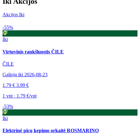
Iki Akcijos
Akcijos Iki
-55%
Iki
Virtuvinis rankšluostis ČILE
ČILE
Galioja iki 2026-08-23
1.79 €
3.99 €
1 vnt · 1.79 €/vnt
-53%
Iki
Elektrinė picų kepimo orkaitė ROSMARINO