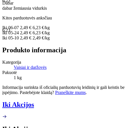
6,23
Dabar
dabar
žemiausia
vidurkis
Kitos parduotuvės anksčiau
Iki
06-07
2,49 €
6,23 €/kg
6,23
Iki
05-24
2,49 €
6,23 €/kg
Iki
05-10
2,49 €
2,49 €/kg
Produkto informacija
Kategorija
Vaisiai ir daržovės
Pakuotė
1 kg
Informacija surinkta iš oficialių parduotuvių leidinių ir gali keistis be
įspėjimo. Pastebėjote klaidą?
Praneškite mums
.
Iki Akcijos