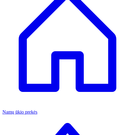
Namų ūkio prekės