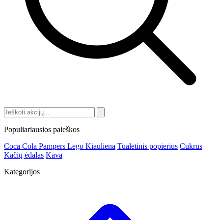
Populiariausios paieškos
Coca Cola
Pampers
Lego
Kiauliena
Tualetinis popierius
Cukrus
Kačių ėdalas
Kava
Kategorijos