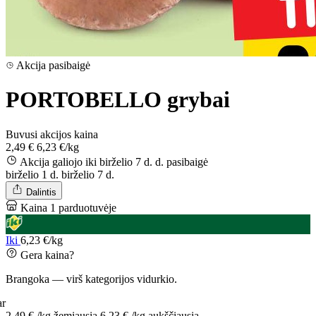
Akcija pasibaigė
PORTOBELLO grybai
Buvusi akcijos kaina
2,49 €
6,23 €/kg
Akcija galiojo iki birželio 7 d. d.
pasibaigė
birželio 1 d.
birželio 7 d.
Dalintis
Kaina 1 parduotuvėje
Iki
6,23 €/kg
Gera kaina?
Brangoka — virš kategorijos vidurkio.
ar
2,49 € /kg
žemiausia
6,23 € /kg
aukščiausia