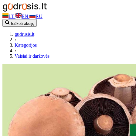
LT
EN
RU
Ieškoti akcijų
gudrusis.lt
›
Kategorijos
›
Vaisiai ir daržovės