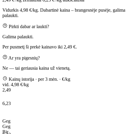
Vidurkis 4,98 €/kg. Dabartinė kaina – brangesnėje pusėje, galima
palaukti.
Pirkti dabar ar laukti?
Galima palaukti.
Per pusmetį ši prekė kainavo iki 2,49 €.
Ar yra pigesnių?
Ne — tai geriausia kaina už vienetą.
Kainų istorija
· per 3 mėn.
· €/kg
vid. 4,98 €/kg
2,49
6,23
Geg
Geg
Bir