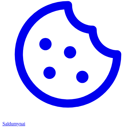
Saldumynai