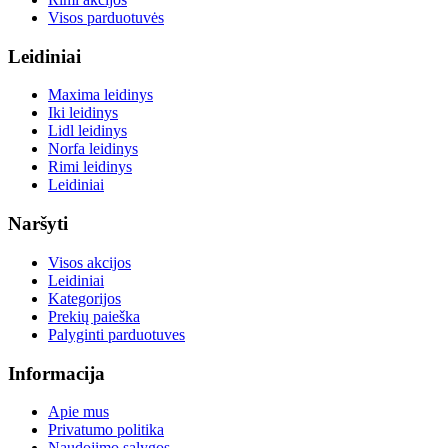
Visos parduotuvės
Leidiniai
Maxima leidinys
Iki leidinys
Lidl leidinys
Norfa leidinys
Rimi leidinys
Leidiniai
Naršyti
Visos akcijos
Leidiniai
Kategorijos
Prekių paieška
Palyginti parduotuves
Informacija
Apie mus
Privatumo politika
Naudojimo sąlygos