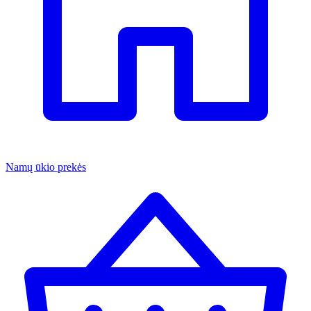
Namų ūkio prekės