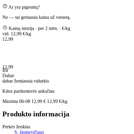
Ar yra pigesnių?
Ne — tai geriausia kaina už vienetą.
Kainų istorija
· per 2 mėn.
· €/kg
vid. 12,99 €/kg
12,99
12,99
Bir
Dabar
dabar
žemiausia
vidurkis
Kitos parduotuvės anksčiau
Maxima
06-08
12,99 €
12,99 €/kg
Produkto informacija
Prekės ženklas
S. Jasinevičiaus