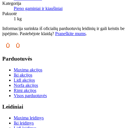
Kategorija
Pieno gaminiai ir kiaušiniai
Pakuotė
1 kg
Informacija surinkta iš oficialių parduotuvių leidinių ir gali keistis be
įspėjimo. Pastebėjote klaidą?
Praneškite mums
.
Parduotuvės
Maxima akcijos
Iki akcijos
Lidl akcijos
Norfa akcijos
Rimi akcijos
Visos parduotuvės
Leidiniai
Maxima leidinys
Iki leidinys