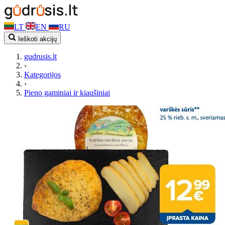
LT
EN
RU
Ieškoti akcijų
gudrusis.lt
›
Kategorijos
›
Pieno gaminiai ir kiaušiniai