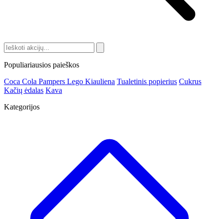
Populiariausios paieškos
Coca Cola
Pampers
Lego
Kiauliena
Tualetinis popierius
Cukrus
Kačių ėdalas
Kava
Kategorijos