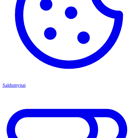
Saldumynai