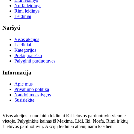
Lidl leidinys
Norfa leidinys
Rimi leidinys
Leidiniai
Naršyti
Visos akcijos
Leidiniai
Kategorijos
Prekių paieška
Palyginti parduotuves
Informacija
Apie mus
Privatumo politika
Naudojimo sąlygos
Susisiekite
Visos akcijos ir nuolaidų leidiniai iš Lietuvos parduotuvių vienoje
vietoje. Palyginkite kainas iš Maxima, Lidl, Iki, Norfa, Rimi ir kitų
Lietuvos parduotuvių. Akcijų leidiniai atnaujinami kasdien.