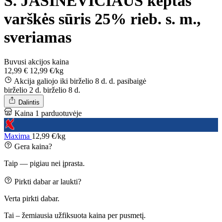
S. JASINEVIČIAUS keptas
varškės sūris 25% rieb. s. m.,
sveriamas
Buvusi akcijos kaina
12,99 €
12,99 €/kg
Akcija galiojo iki birželio 8 d. d.
pasibaigė
birželio 2 d.
birželio 8 d.
Dalintis
Kaina 1 parduotuvėje
Maxima
12,99 €/kg
Gera kaina?
Taip — pigiau nei įprasta.
Pirkti dabar ar laukti?
Verta pirkti dabar.
Tai – žemiausia užfiksuota kaina per pusmetį.