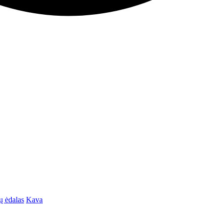
ų ėdalas
Kava