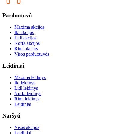
Parduotuvės
Maxima akcijos
Iki akcijos
Lidl akcijos
Norfa akcijos
Rimi akcijos
Visos parduotuvės
Leidiniai
Maxima leidinys
Iki leidinys
Lidl leidinys
Norfa leidinys
Rimi leidinys
Leidiniai
Naršyti
Visos akcijos
Leidiniai