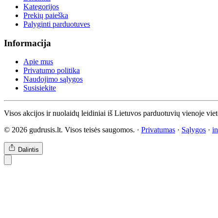
Kategorijos
Prekių paieška
Palyginti parduotuves
Informacija
Apie mus
Privatumo politika
Naudojimo sąlygos
Susisiekite
Visos akcijos ir nuolaidų leidiniai iš Lietuvos parduotuvių vienoje vie
© 2026 gudrusis.lt. Visos teisės saugomos. ·
Privatumas
·
Sąlygos
·
i
Dalintis