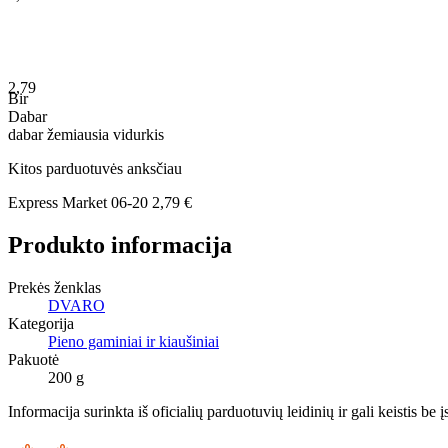
2,79
Bir
Dabar
dabar
žemiausia
vidurkis
Kitos parduotuvės anksčiau
Express Market
06-20
2,79 €
Produkto informacija
Prekės ženklas
DVARO
Kategorija
Pieno gaminiai ir kiaušiniai
Pakuotė
200 g
Informacija surinkta iš oficialių parduotuvių leidinių ir gali keistis be