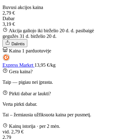
Buvusi akcijos kaina
2,79 €
Dabar
3,19 €
Akcija galiojo iki birželio 20 d. d.
pasibaigė
gegužės 31 d.
birželio 20 d.
Dalintis
Kaina 1 parduotuvėje
Express Market
13,95 €/kg
Gera kaina?
Taip — pigiau nei įprasta.
Pirkti dabar ar laukti?
Verta pirkti dabar.
Tai – žemiausia užfiksuota kaina per pusmetį.
Kainų istorija
· per 2 mėn.
vid. 2,79 €
2,79