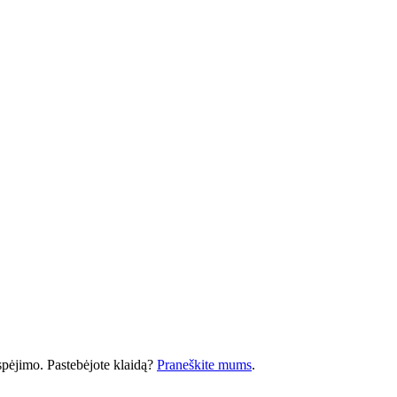
 įspėjimo. Pastebėjote klaidą?
Praneškite mums
.