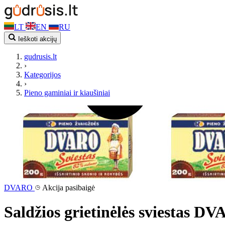
LT
EN
RU
Ieškoti akcijų
gudrusis.lt
›
Kategorijos
›
Pieno gaminiai ir kiaušiniai
DVARO
Akcija pasibaigė
Saldžios grietinėlės sviestas DV