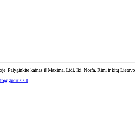
toje. Palyginkite kainas iš Maxima, Lidl, Iki, Norfa, Rimi ir kitų Lietuv
nfo@gudrusis.lt