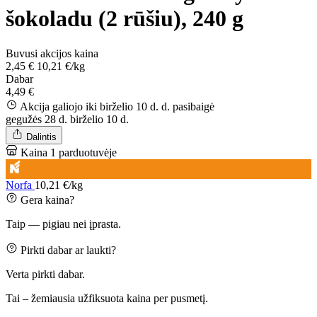
šokoladu (2 rūšiu), 240 g
Buvusi akcijos kaina
2,45 €
10,21 €/kg
Dabar
4,49 €
Akcija galiojo iki birželio 10 d. d.
pasibaigė
gegužės 28 d.
birželio 10 d.
Dalintis
Kaina 1 parduotuvėje
Norfa
10,21 €/kg
Gera kaina?
Taip — pigiau nei įprasta.
Pirkti dabar ar laukti?
Verta pirkti dabar.
Tai – žemiausia užfiksuota kaina per pusmetį.