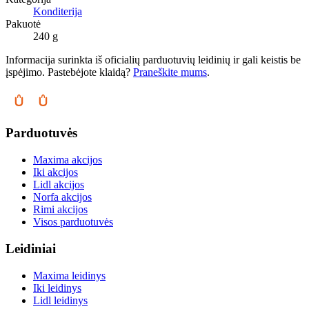
Konditerija
Pakuotė
240 g
Informacija surinkta iš oficialių parduotuvių leidinių ir gali keistis be
įspėjimo. Pastebėjote klaidą?
Praneškite mums
.
Parduotuvės
Maxima akcijos
Iki akcijos
Lidl akcijos
Norfa akcijos
Rimi akcijos
Visos parduotuvės
Leidiniai
Maxima leidinys
Iki leidinys
Lidl leidinys