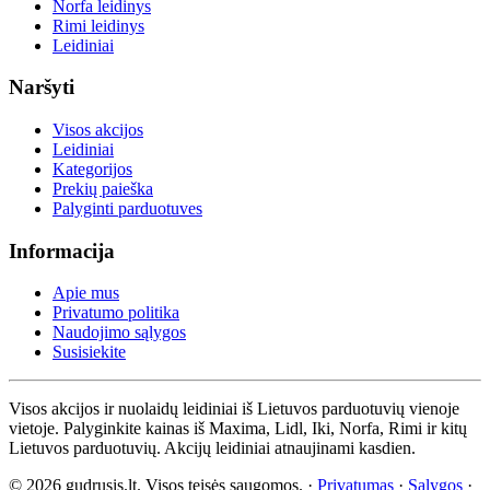
Norfa leidinys
Rimi leidinys
Leidiniai
Naršyti
Visos akcijos
Leidiniai
Kategorijos
Prekių paieška
Palyginti parduotuves
Informacija
Apie mus
Privatumo politika
Naudojimo sąlygos
Susisiekite
Visos akcijos ir nuolaidų leidiniai iš Lietuvos parduotuvių vienoje
vietoje. Palyginkite kainas iš Maxima, Lidl, Iki, Norfa, Rimi ir kitų
Lietuvos parduotuvių. Akcijų leidiniai atnaujinami kasdien.
© 2026 gudrusis.lt. Visos teisės saugomos. ·
Privatumas
·
Sąlygos
·