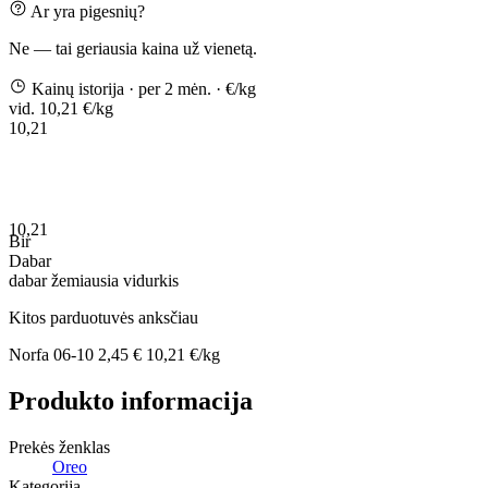
Ar yra pigesnių?
Ne — tai geriausia kaina už vienetą.
Kainų istorija
· per 2 mėn.
· €/kg
vid. 10,21 €/kg
10,21
10,21
Bir
Dabar
dabar
žemiausia
vidurkis
Kitos parduotuvės anksčiau
Norfa
06-10
2,45 €
10,21 €/kg
Produkto informacija
Prekės ženklas
Oreo
Kategorija