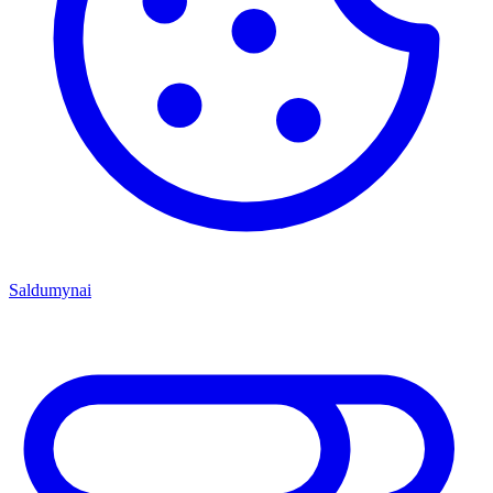
Saldumynai