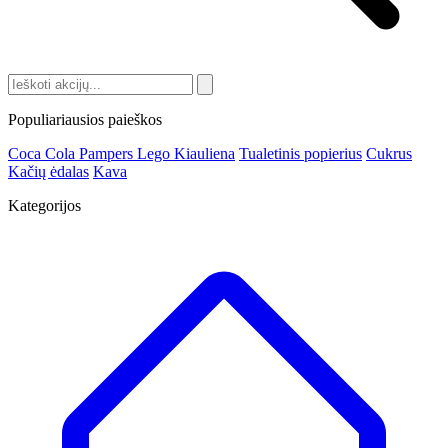
Populiariausios paieškos
Coca Cola
Pampers
Lego
Kiauliena
Tualetinis popierius
Cukrus
Kačių ėdalas
Kava
Kategorijos