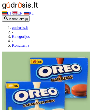
LT
EN
RU
Ieškoti akcijų
gudrusis.lt
›
Kategorijos
›
Konditerija