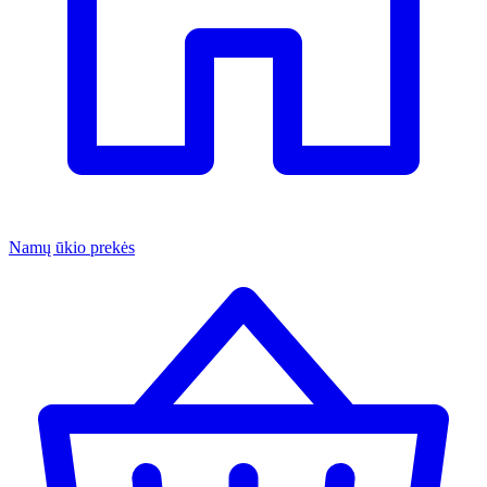
Namų ūkio prekės