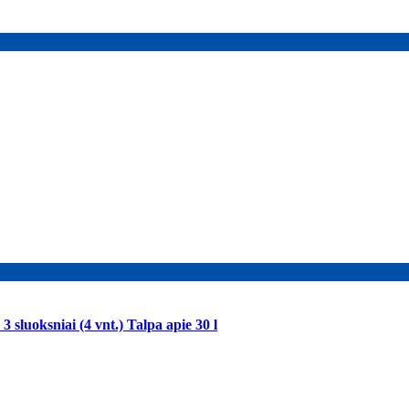
 sluoksniai (4 vnt.) Talpa apie 30 l