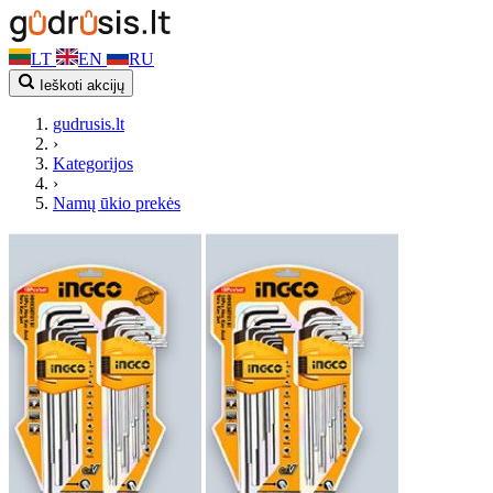
LT
EN
RU
Ieškoti akcijų
gudrusis.lt
›
Kategorijos
›
Namų ūkio prekės