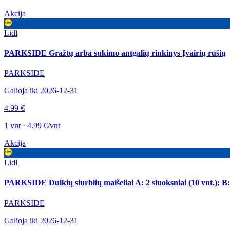
Akcija
Lidl
PARKSIDE Gražtų arba sukimo antgalių rinkinys Įvairių rūšių
PARKSIDE
Galioja iki 2026-12-31
4.99 €
1 vnt · 4.99 €/vnt
Akcija
Lidl
PARKSIDE Dulkių siurblių maišeliai A: 2 sluoksniai (10 vnt.); B: 3
PARKSIDE
Galioja iki 2026-12-31