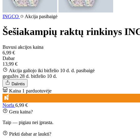
INGCO
Akcija pasibaigė
Šešiakampių raktų rinkinys IN
Buvusi akcijos kaina
6,99 €
Dabar
13,99 €
Akcija galiojo iki birželio 10 d. d.
pasibaigė
gegužės 28 d.
birželio 10 d.
Dalintis
Kaina 1 parduotuvėje
Norfa
6,99 €
Gera kaina?
Taip — pigiau nei įprasta.
Pirkti dabar ar laukti?