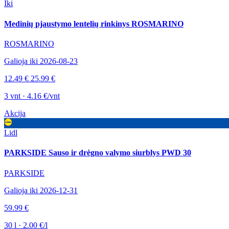
Iki
Medinių pjaustymo lentelių rinkinys ROSMARINO
ROSMARINO
Galioja iki 2026-08-23
12.49 €
25.99 €
3 vnt · 4.16 €/vnt
Akcija
Lidl
PARKSIDE Sauso ir drėgno valymo siurblys PWD 30
PARKSIDE
Galioja iki 2026-12-31
59.99 €
30 l · 2.00 €/l