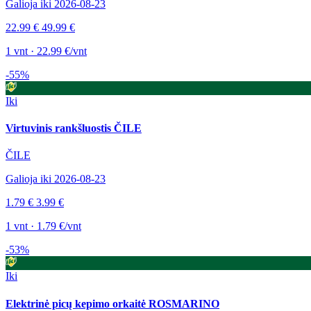
Galioja iki 2026-08-23
22.99 €
49.99 €
1 vnt · 22.99 €/vnt
-55%
Iki
Virtuvinis rankšluostis ČILE
ČILE
Galioja iki 2026-08-23
1.79 €
3.99 €
1 vnt · 1.79 €/vnt
-53%
Iki
Elektrinė picų kepimo orkaitė ROSMARINO