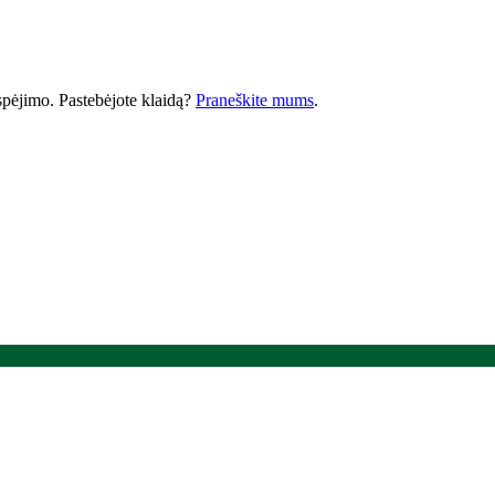
 įspėjimo. Pastebėjote klaidą?
Praneškite mums
.