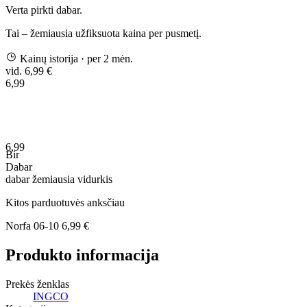
Verta pirkti dabar.
Tai – žemiausia užfiksuota kaina per pusmetį.
Kainų istorija
· per 2 mėn.
vid. 6,99 €
6,99
6,99
Bir
Dabar
dabar
žemiausia
vidurkis
Kitos parduotuvės anksčiau
Norfa
06-10
6,99 €
Produkto informacija
Prekės ženklas
INGCO