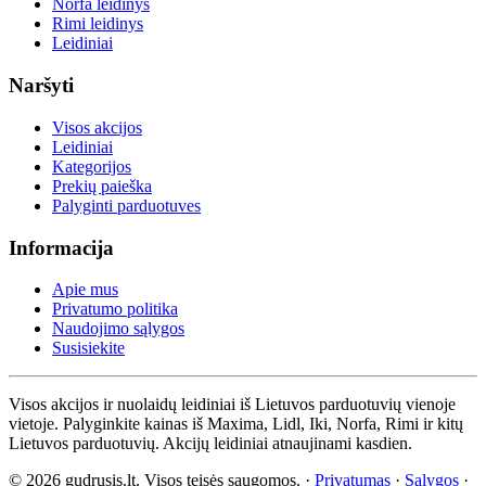
Norfa leidinys
Rimi leidinys
Leidiniai
Naršyti
Visos akcijos
Leidiniai
Kategorijos
Prekių paieška
Palyginti parduotuves
Informacija
Apie mus
Privatumo politika
Naudojimo sąlygos
Susisiekite
Visos akcijos ir nuolaidų leidiniai iš Lietuvos parduotuvių vienoje
vietoje. Palyginkite kainas iš Maxima, Lidl, Iki, Norfa, Rimi ir kitų
Lietuvos parduotuvių. Akcijų leidiniai atnaujinami kasdien.
© 2026 gudrusis.lt. Visos teisės saugomos. ·
Privatumas
·
Sąlygos
·