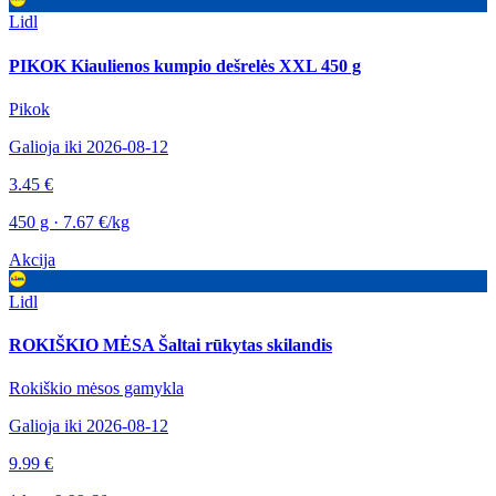
Lidl
PIKOK Kiaulienos kumpio dešrelės XXL 450 g
Pikok
Galioja iki 2026-08-12
3.45 €
450 g · 7.67 €/kg
Akcija
Lidl
ROKIŠKIO MĖSA Šaltai rūkytas skilandis
Rokiškio mėsos gamykla
Galioja iki 2026-08-12
9.99 €