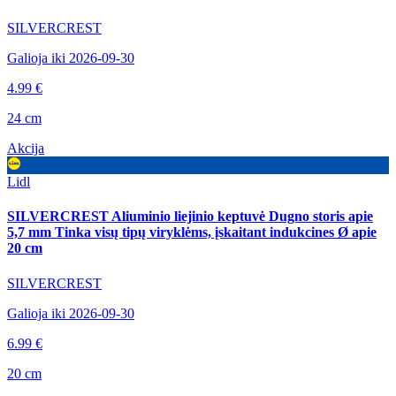
SILVERCREST
Galioja iki 2026-09-30
4.99 €
24 cm
Akcija
Lidl
SILVERCREST Aliuminio liejinio keptuvė Dugno storis apie
5,7 mm Tinka visų tipų viryklėms, įskaitant indukcines Ø apie
20 cm
SILVERCREST
Galioja iki 2026-09-30
6.99 €
20 cm