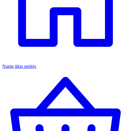
Namų ūkio prekės