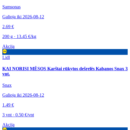
Samsonas
Galioja iki 2026-08-12
2.69 €
200 g · 13.45 €/kg
Akcija
Lidl
KAI NORISI MĖSOS Karštai rūkytos dešrelės Kabanos Snax 3
vnt.
Snax
Galioja iki 2026-08-12
1.49 €
3 vnt · 0.50 €/vnt
Akcija