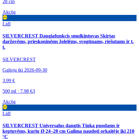
28 cm
Akcija
Lidl
SILVERCREST Daugiafunkcis smulkintuvas Skirtas
daržovėms, prieskoninėms žolelėms, svogūnams, riešutams ir t.
t.
SILVERCREST
Galioja iki 2026-09-30
3.99 €
500 ml · 7.98 €/l
Akcija
Lidl
SILVERCREST Universalus dangtis Tinka puodams ir
keptuvėms, kurių Ø 24–28 cm Galima naudoti orkaitėje iki 210
°C