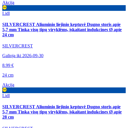
Akcija
Lidl
SILVERCREST Aliuminio liejinio keptuvė Dugno storis apie
5,7 mm Tinka visų tipų viryklėms, įskaitant indukcines Ø apie
24 cm
SILVERCREST
Galioja iki 2026-09-30
8.99 €
24 cm
Akcija
Lidl
SILVERCREST Aliuminio liejinio keptuvė Dugno storis apie
5,7 mm Tinka visų tipų viryklėms, įskaitant indukcines Ø apie
28 cm