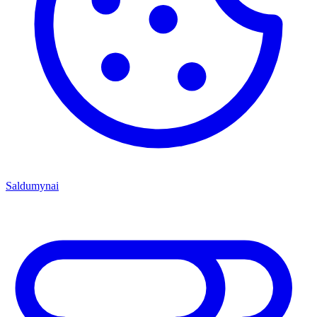
Saldumynai