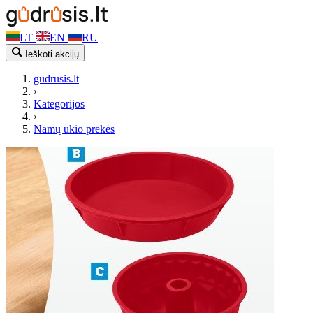
LT
EN
RU
Ieškoti akcijų
gudrusis.lt
›
Kategorijos
›
Namų ūkio prekės