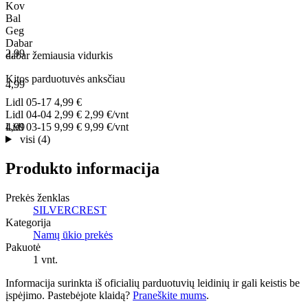
Kov
Bal
Geg
Dabar
2,99
dabar
žemiausia
vidurkis
Kitos parduotuvės anksčiau
4,99
Lidl
05-17
4,99 €
Lidl
04-04
2,99 €
2,99 €/vnt
4,99
Lidl
03-15
9,99 €
9,99 €/vnt
visi (4)
Produkto informacija
Prekės ženklas
SILVERCREST
Kategorija
Namų ūkio prekės
Pakuotė
1 vnt.
Informacija surinkta iš oficialių parduotuvių leidinių ir gali keistis be
įspėjimo. Pastebėjote klaidą?
Praneškite mums
.