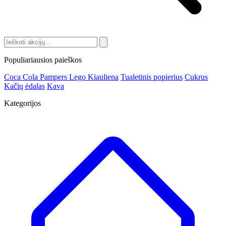
Populiariausios paieškos
Coca Cola
Pampers
Lego
Kiauliena
Tualetinis popierius
Cukrus
Kačių ėdalas
Kava
Kategorijos