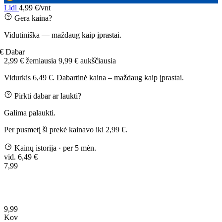
Lidl
4,99 €/vnt
Gera kaina?
Vidutiniška — maždaug kaip įprastai.
 €
Dabar
2,99 €
žemiausia
9,99 €
aukščiausia
Vidurkis 6,49 €. Dabartinė kaina – maždaug kaip įprastai.
Pirkti dabar ar laukti?
Galima palaukti.
Per pusmetį ši prekė kainavo iki 2,99 €.
Kainų istorija
· per 5 mėn.
vid. 6,49 €
7,99
9,99
Kov