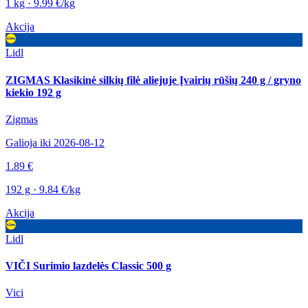
1 kg · 9.99 €/kg
Akcija
Lidl
ZIGMAS Klasikinė silkių filė aliejuje Įvairių rūšių 240 g / gryno
kiekio 192 g
Zigmas
Galioja iki 2026-08-12
1.89 €
192 g · 9.84 €/kg
Akcija
Lidl
VIČI Surimio lazdelės Classic 500 g
Vici