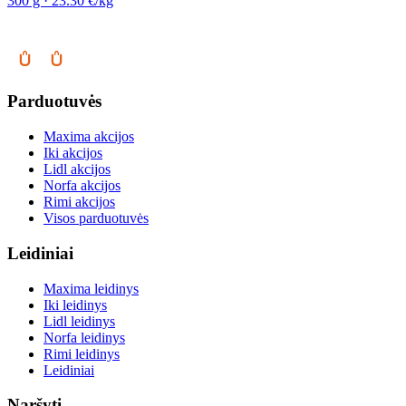
300 g · 23.30 €/kg
Parduotuvės
Maxima akcijos
Iki akcijos
Lidl akcijos
Norfa akcijos
Rimi akcijos
Visos parduotuvės
Leidiniai
Maxima leidinys
Iki leidinys
Lidl leidinys
Norfa leidinys
Rimi leidinys
Leidiniai
Naršyti