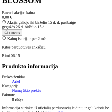
BLOSSOM
Buvusi akcijos kaina
0,00 €
Akcija galiojo iki birželio 15 d. d.
pasibaigė
gegužės 26 d.
birželio 15 d.
Dalintis
Kainų istorija
· per 2 mėn.
Kitos parduotuvės anksčiau
Rimi
06-15
—
Produkto informacija
Prekės ženklas
Ariel
Kategorija
Namų ūkio prekės
Pakuotė
8 rūšys
Informacija surinkta iš oficialių parduotuvių leidinių ir gali keistis be