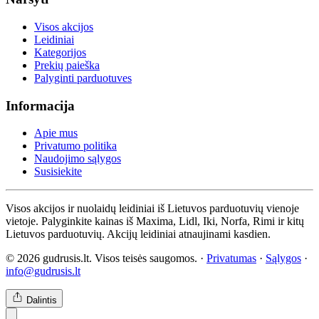
Visos akcijos
Leidiniai
Kategorijos
Prekių paieška
Palyginti parduotuves
Informacija
Apie mus
Privatumo politika
Naudojimo sąlygos
Susisiekite
Visos akcijos ir nuolaidų leidiniai iš Lietuvos parduotuvių vienoje
vietoje. Palyginkite kainas iš Maxima, Lidl, Iki, Norfa, Rimi ir kitų
Lietuvos parduotuvių. Akcijų leidiniai atnaujinami kasdien.
© 2026 gudrusis.lt. Visos teisės saugomos. ·
Privatumas
·
Sąlygos
·
info@gudrusis.lt
Dalintis