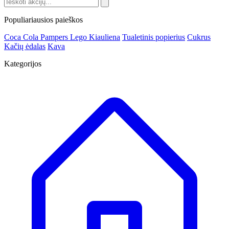
Populiariausios paieškos
Coca Cola
Pampers
Lego
Kiauliena
Tualetinis popierius
Cukrus
Kačių ėdalas
Kava
Kategorijos