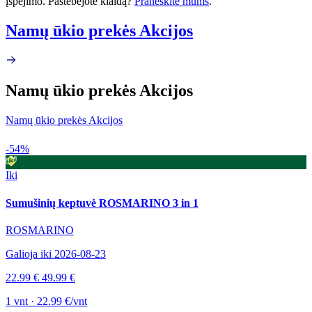
įspėjimo. Pastebėjote klaidą?
Praneškite mums
.
Namų ūkio prekės Akcijos
Namų ūkio prekės Akcijos
Namų ūkio prekės Akcijos
-54%
Iki
Sumušinių keptuvė ROSMARINO 3 in 1
ROSMARINO
Galioja iki 2026-08-23
22.99 €
49.99 €
1 vnt · 22.99 €/vnt