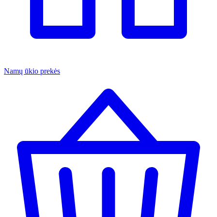
Namų ūkio prekės