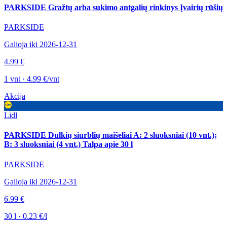
PARKSIDE Gražtų arba sukimo antgalių rinkinys Įvairių rūšių
PARKSIDE
Galioja iki 2026-12-31
4.99 €
1 vnt · 4.99 €/vnt
Akcija
Lidl
PARKSIDE Dulkių siurblių maišeliai A: 2 sluoksniai (10 vnt.);
B: 3 sluoksniai (4 vnt.) Talpa apie 30 l
PARKSIDE
Galioja iki 2026-12-31
6.99 €
30 l · 0.23 €/l