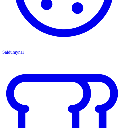
Saldumynai