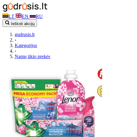
LT
EN
RU
Ieškoti akcijų
gudrusis.lt
›
Kategorijos
›
Namų ūkio prekės