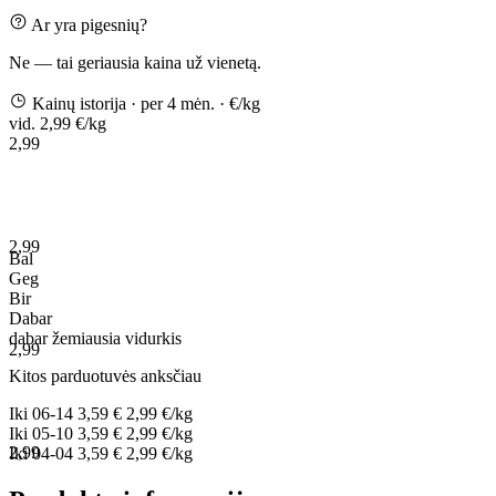
Ar yra pigesnių?
Ne — tai geriausia kaina už vienetą.
Kainų istorija
· per 4 mėn.
· €/kg
vid. 2,99 €/kg
2,99
2,99
Bal
Geg
Bir
Dabar
dabar
žemiausia
vidurkis
2,99
Kitos parduotuvės anksčiau
Iki
06-14
3,59 €
2,99 €/kg
Iki
05-10
3,59 €
2,99 €/kg
2,99
Iki
04-04
3,59 €
2,99 €/kg