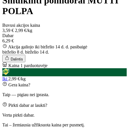
Smulkinti pomidorai MUTTI
POLPA
Buvusi akcijos kaina
3,59 €
2,99 €/kg
Dabar
6,29 €
Akcija galiojo iki birželio 14 d. d.
pasibaigė
birželio 8 d.
birželio 14 d.
Dalintis
Kaina 1 parduotuvėje
Iki
2,99 €/kg
Gera kaina?
Taip — pigiau nei įprasta.
Pirkti dabar ar laukti?
Verta pirkti dabar.
Tai – žemiausia užfiksuota kaina per pusmetį.