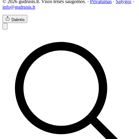
© 2026 gudrusis.lt. Visos teisės saugomos. ·
Privatumas
·
Sąlygos
·
info@gudrusis.lt
Dalintis