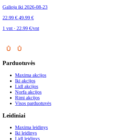
Galioja iki 2026-08-23
22.99 €
49.99 €
1 vnt · 22.99 €/vnt
Parduotuvės
Maxima akcijos
Iki akcijos
Lidl akcijos
Norfa akcijos
Rimi akcijos
Visos parduotuvės
Leidiniai
Maxima leidinys
Iki leidinys
Lidl leidinys