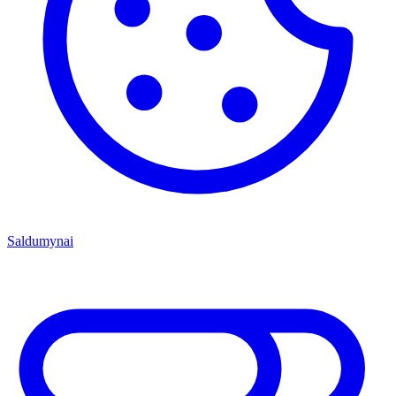
Saldumynai