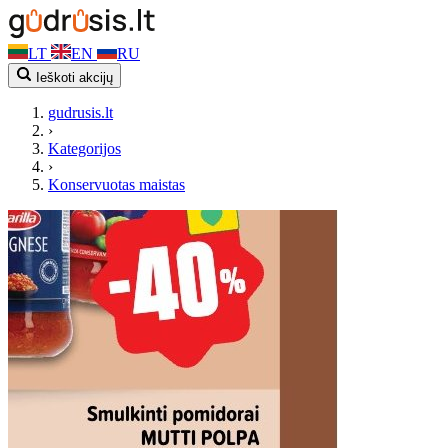
LT
EN
RU
Ieškoti akcijų
gudrusis.lt
›
Kategorijos
›
Konservuotas maistas