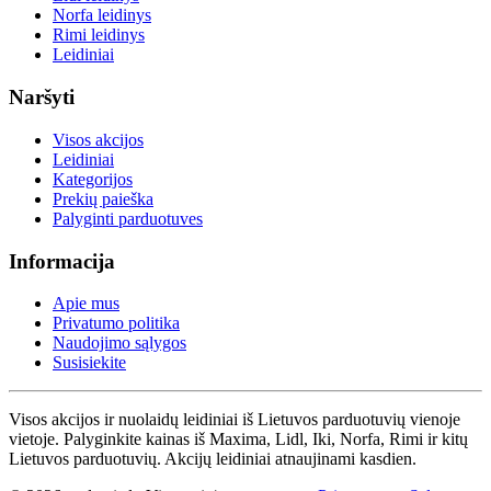
Norfa leidinys
Rimi leidinys
Leidiniai
Naršyti
Visos akcijos
Leidiniai
Kategorijos
Prekių paieška
Palyginti parduotuves
Informacija
Apie mus
Privatumo politika
Naudojimo sąlygos
Susisiekite
Visos akcijos ir nuolaidų leidiniai iš Lietuvos parduotuvių vienoje
vietoje. Palyginkite kainas iš Maxima, Lidl, Iki, Norfa, Rimi ir kitų
Lietuvos parduotuvių. Akcijų leidiniai atnaujinami kasdien.