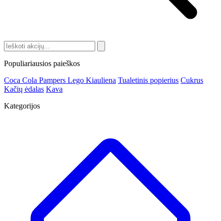
Populiariausios paieškos
Coca Cola
Pampers
Lego
Kiauliena
Tualetinis popierius
Cukrus
Kačių ėdalas
Kava
Kategorijos