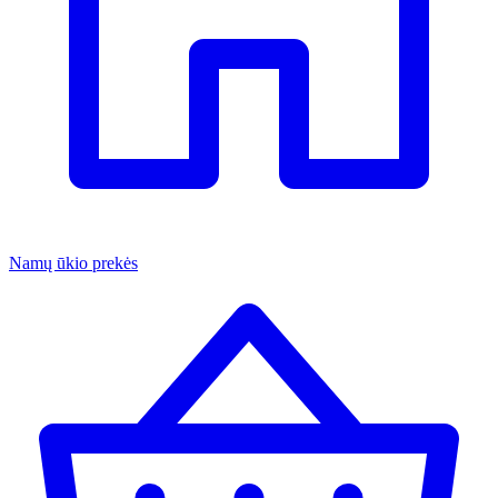
Namų ūkio prekės