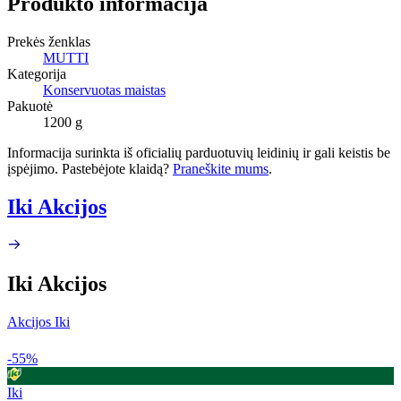
Produkto informacija
Prekės ženklas
MUTTI
Kategorija
Konservuotas maistas
Pakuotė
1200 g
Informacija surinkta iš oficialių parduotuvių leidinių ir gali keistis be
įspėjimo. Pastebėjote klaidą?
Praneškite mums
.
Iki Akcijos
Iki Akcijos
Akcijos Iki
-55%
Iki