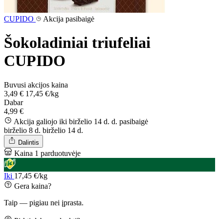
CUPIDO
Akcija pasibaigė
Šokoladiniai triufeliai
CUPIDO
Buvusi akcijos kaina
3,49 €
17,45 €/kg
Dabar
4,99 €
Akcija galiojo iki birželio 14 d. d.
pasibaigė
birželio 8 d.
birželio 14 d.
Dalintis
Kaina 1 parduotuvėje
Iki
17,45 €/kg
Gera kaina?
Taip — pigiau nei įprasta.