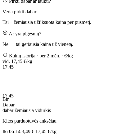
Pirkti dabar ar laukti?
Verta pirkti dabar.
Tai – žemiausia užfiksuota kaina per pusmetį.
Ar yra pigesnių?
Ne — tai geriausia kaina už vienetą.
Kainų istorija
· per 2 mėn.
· €/kg
vid. 17,45 €/kg
17,45
17,45
Bir
Dabar
dabar
žemiausia
vidurkis
Kitos parduotuvės anksčiau
Iki
06-14
3,49 €
17,45 €/kg