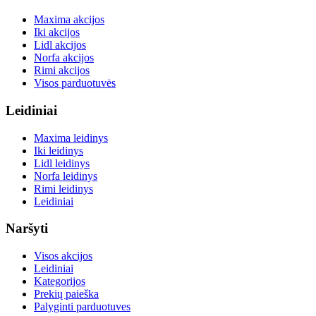
Maxima akcijos
Iki akcijos
Lidl akcijos
Norfa akcijos
Rimi akcijos
Visos parduotuvės
Leidiniai
Maxima leidinys
Iki leidinys
Lidl leidinys
Norfa leidinys
Rimi leidinys
Leidiniai
Naršyti
Visos akcijos
Leidiniai
Kategorijos
Prekių paieška
Palyginti parduotuves