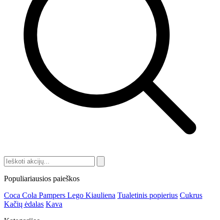
Populiariausios paieškos
Coca Cola
Pampers
Lego
Kiauliena
Tualetinis popierius
Cukrus
Kačių ėdalas
Kava