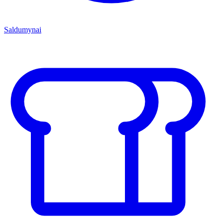
Saldumynai