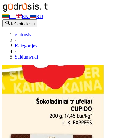
LT
EN
RU
Ieškoti akcijų
gudrusis.lt
›
Kategorijos
›
Saldumynai