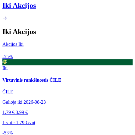
Iki Akcijos
Iki Akcijos
Akcijos Iki
-55%
Iki
Virtuvinis rankšluostis ČILE
ČILE
Galioja iki 2026-08-23
1.79 €
3.99 €
1 vnt · 1.79 €/vnt
-53%