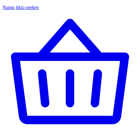
Namų ūkio prekės