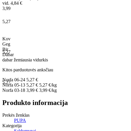
vid. 4,84 €
3,99
5,27
Kov
Geg
Bir
5,27
Dabar
dabar
žemiausia
vidurkis
Kitos parduotuvės anksčiau
Norfa
06-24
5,27 €
5,27
Norfa
05-13
5,27 €
5,27 €/kg
Norfa
03-18
3,99 €
3,99 €/kg
Produkto informacija
Prekės ženklas
PUPA
Kategorija
Saldumynai