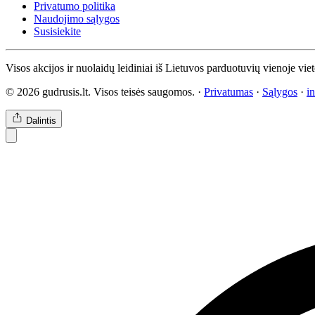
Privatumo politika
Naudojimo sąlygos
Susisiekite
Visos akcijos ir nuolaidų leidiniai iš Lietuvos parduotuvių vienoje vie
© 2026 gudrusis.lt. Visos teisės saugomos. ·
Privatumas
·
Sąlygos
·
i
Dalintis