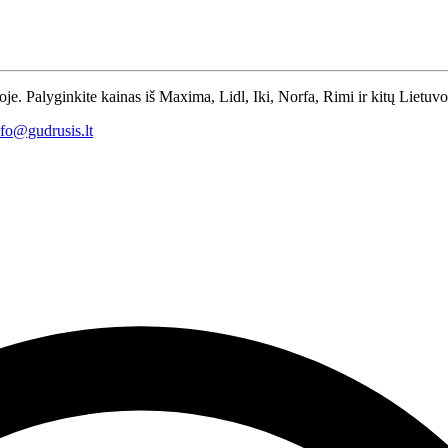
toje. Palyginkite kainas iš Maxima, Lidl, Iki, Norfa, Rimi ir kitų Lietuv
nfo@gudrusis.lt