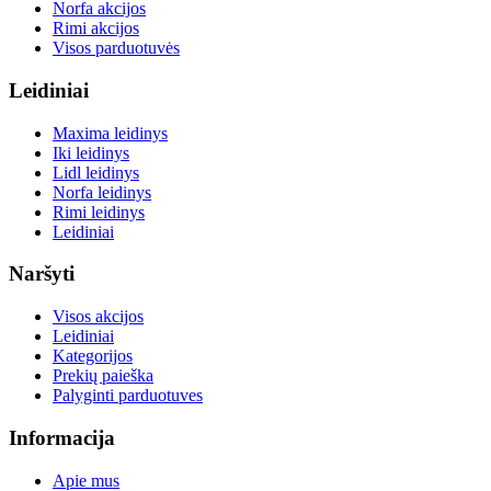
Norfa akcijos
Rimi akcijos
Visos parduotuvės
Leidiniai
Maxima leidinys
Iki leidinys
Lidl leidinys
Norfa leidinys
Rimi leidinys
Leidiniai
Naršyti
Visos akcijos
Leidiniai
Kategorijos
Prekių paieška
Palyginti parduotuves
Informacija
Apie mus