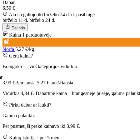
Dabar
6,59 €
Akcija galiojo iki birželio 24 d. d.
pasibaigė
birželio 11 d.
birželio 24 d.
Dalintis
Kaina 1 parduotuvėje
Norfa
5,27 €/kg
Gera kaina?
Brangoka — virš kategorijos vidurkio.
ar
3,99 €
žemiausia
5,27 €
aukščiausia
Vidurkis 4,84 €. Dabartinė kaina – brangesnėje pusėje, galima palaukt
Pirkti dabar ar laukti?
Galima palaukti.
Per pusmetį ši prekė kainavo iki 3,99 €.
Kainų istorija
· per 5 mėn.