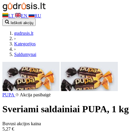
LT
EN
RU
Ieškoti akcijų
gudrusis.lt
›
Kategorijos
›
Saldumynai
PUPA
Akcija pasibaigė
Sveriami saldainiai PUPA, 1 kg
Buvusi akcijos kaina
5,27 €