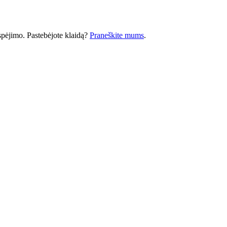
 įspėjimo. Pastebėjote klaidą?
Praneškite mums
.