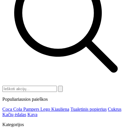
Populiariausios paieškos
Coca Cola
Pampers
Lego
Kiauliena
Tualetinis popierius
Cukrus
Kačių ėdalas
Kava
Kategorijos