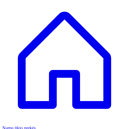
Namų ūkio prekės