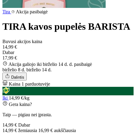
Tira
Akcija pasibaigė
TIRA kavos pupelės BARISTA
Buvusi akcijos kaina
14,99 €
Dabar
17,99 €
Akcija galiojo iki birželio 14 d. d.
pasibaigė
birželio 8 d.
birželio 14 d.
Dalintis
Kaina 1 parduotuvėje
Iki
14,99 €/kg
Gera kaina?
Taip — pigiau nei įprasta.
14,99 €
Dabar
14,99 €
žemiausia
16,99 €
aukščiausia