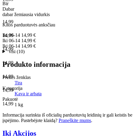
Bir
Dabar
dabar
žemiausia
vidurkis
14,99
Kitos parduotuvės anksčiau
Iki
06-14
14,99 €
14,99
Iki
06-14
14,99 €
Iki
06-14
14,99 €
14,99
visi (10)
14,99
Produkto informacija
14,99
Prekės ženklas
Tira
Kategorija
14,99
Kava ir arbata
Pakuotė
14,99
1 kg
Informacija surinkta iš oficialių parduotuvių leidinių ir gali keistis be
įspėjimo. Pastebėjote klaidą?
Praneškite mums
.
Iki Akcijos