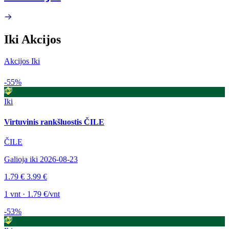
Iki Akcijos
Akcijos Iki
-55%
Iki
Virtuvinis rankšluostis ČILE
ČILE
Galioja iki 2026-08-23
1.79 €
3.99 €
1 vnt · 1.79 €/vnt
-53%