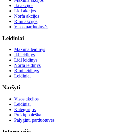
Maxima akcijos
Iki akcijos
Lidl akcijos
Norfa akcijos
Rimi akcijos
Visos parduotuvės
Leidiniai
Maxima leidinys
Iki leidinys
Lidl leidinys
Norfa leidinys
Rimi leidinys
Leidiniai
Naršyti
Visos akcijos
Leidiniai
Kategorijos
Prekių paieška
Palyginti parduotuves
Informacija