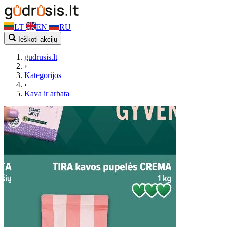
LT
EN
RU
Ieškoti akcijų
gudrusis.lt
›
Kategorijos
›
Kava ir arbata