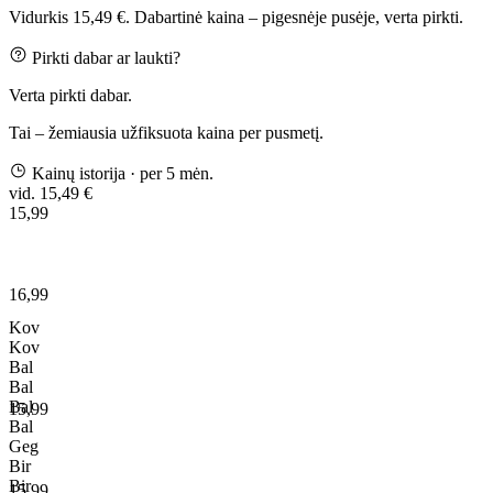
Vidurkis 15,49 €. Dabartinė kaina – pigesnėje pusėje, verta pirkti.
Pirkti dabar ar laukti?
Verta pirkti dabar.
Tai – žemiausia užfiksuota kaina per pusmetį.
Kainų istorija
· per 5 mėn.
vid. 15,49 €
15,99
16,99
Kov
Kov
Bal
Bal
Bal
15,99
Bal
Geg
Bir
Bir
15,99