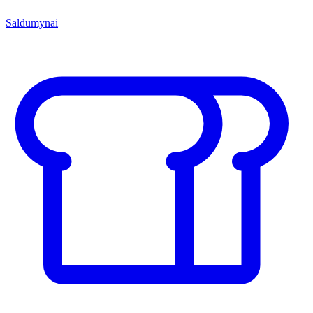
Saldumynai