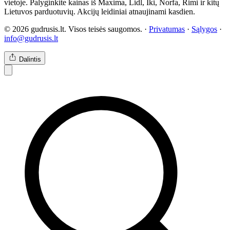
vietoje. Palyginkite kainas iš Maxima, Lidl, Iki, Norfa, Rimi ir kitų
Lietuvos parduotuvių. Akcijų leidiniai atnaujinami kasdien.
© 2026 gudrusis.lt. Visos teisės saugomos. ·
Privatumas
·
Sąlygos
·
info@gudrusis.lt
Dalintis