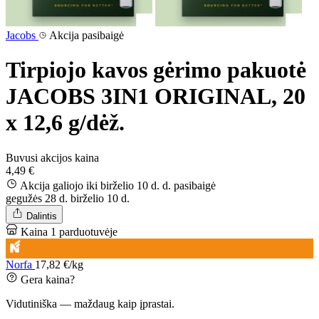
Jacobs
Akcija pasibaigė
Tirpiojo kavos gėrimo pakuotė
JACOBS 3IN1 ORIGINAL, 20
x 12,6 g/dėž.
Buvusi akcijos kaina
4,49 €
Akcija galiojo iki birželio 10 d. d.
pasibaigė
gegužės 28 d.
birželio 10 d.
Dalintis
Kaina 1 parduotuvėje
Norfa
17,82 €/kg
Gera kaina?
Vidutiniška — maždaug kaip įprastai.