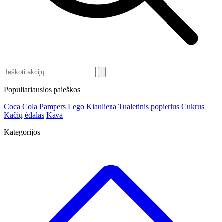
Populiariausios paieškos
Coca Cola
Pampers
Lego
Kiauliena
Tualetinis popierius
Cukrus
Kačių ėdalas
Kava
Kategorijos