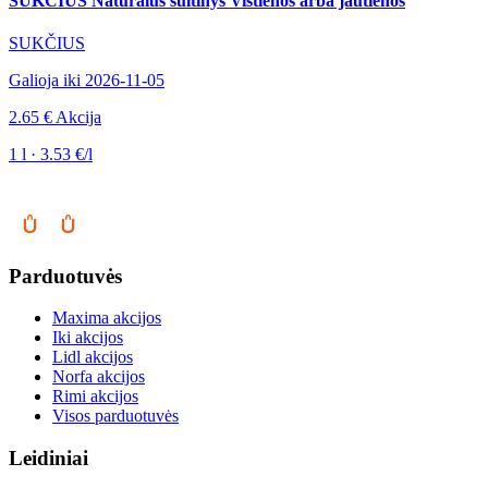
SUKČIUS Natūralus sultinys Vištienos arba jautienos
SUKČIUS
Galioja iki 2026-11-05
2.65 €
Akcija
1 l · 3.53 €/l
Parduotuvės
Maxima akcijos
Iki akcijos
Lidl akcijos
Norfa akcijos
Rimi akcijos
Visos parduotuvės
Leidiniai