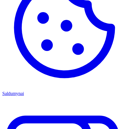
Saldumynai