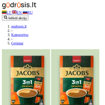
LT
EN
RU
Ieškoti akcijų
gudrusis.lt
›
Kategorijos
›
Gėrimai