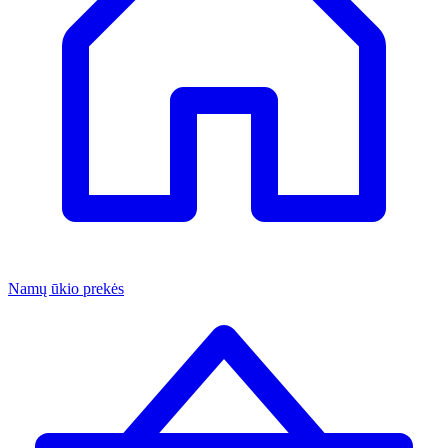
Namų ūkio prekės