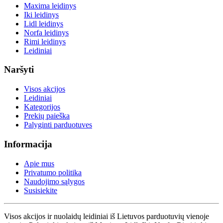
Maxima leidinys
Iki leidinys
Lidl leidinys
Norfa leidinys
Rimi leidinys
Leidiniai
Naršyti
Visos akcijos
Leidiniai
Kategorijos
Prekių paieška
Palyginti parduotuves
Informacija
Apie mus
Privatumo politika
Naudojimo sąlygos
Susisiekite
Visos akcijos ir nuolaidų leidiniai iš Lietuvos parduotuvių vienoje