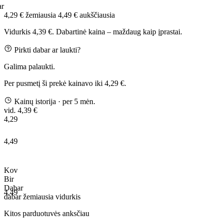
ar
4,29 €
žemiausia
4,49 €
aukščiausia
Vidurkis 4,39 €. Dabartinė kaina – maždaug kaip įprastai.
Pirkti dabar ar laukti?
Galima palaukti.
Per pusmetį ši prekė kainavo iki 4,29 €.
Kainų istorija
· per 5 mėn.
vid. 4,39 €
4,29
4,49
Kov
Bir
Dabar
4,49
dabar
žemiausia
vidurkis
Kitos parduotuvės anksčiau