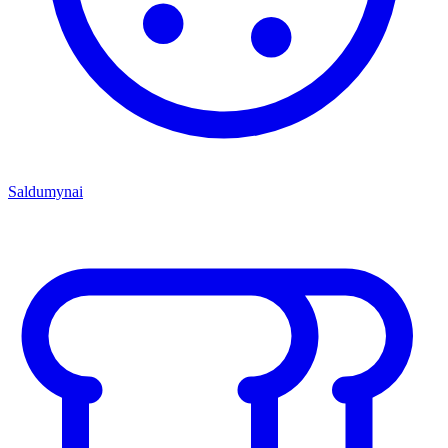
Saldumynai