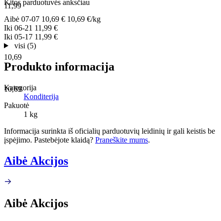
Kitos parduotuvės anksčiau
11,99
Aibė
07-07
10,69 €
10,69 €/kg
Iki
06-21
11,99 €
Iki
05-17
11,99 €
visi (5)
10,69
Produkto informacija
Kategorija
10,69
Konditerija
Pakuotė
1 kg
Informacija surinkta iš oficialių parduotuvių leidinių ir gali keistis be
įspėjimo. Pastebėjote klaidą?
Praneškite mums
.
Aibė Akcijos
Aibė Akcijos