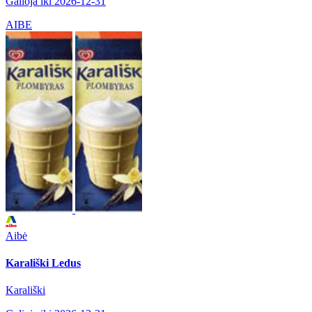
Galioja iki 2026-12-31
AIBE
Aibė
Karališki Ledus
Karališki