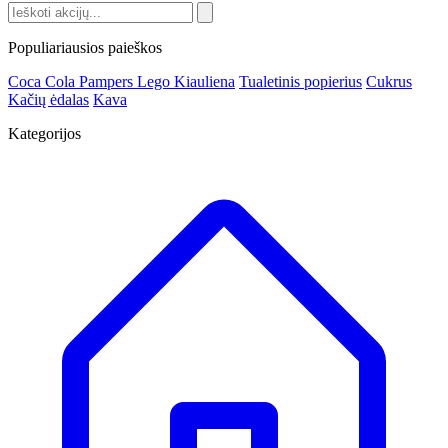
Populiariausios paieškos
Coca Cola
Pampers
Lego
Kiauliena
Tualetinis popierius
Cukrus
Kačių ėdalas
Kava
Kategorijos