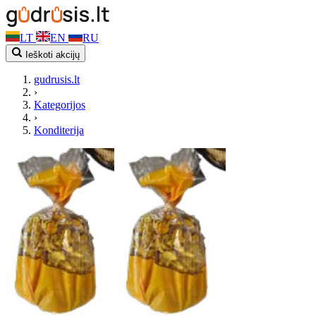
LT
EN
RU
Ieškoti akcijų
gudrusis.lt
›
Kategorijos
›
Konditerija