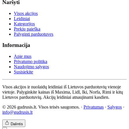
Naršyti
Visos akcijos
Leidiniai
Kategorijos
Prekių paieška
Palyginti parduotuves
Informacija
Apie mus
Privatumo politika
Naudojimo sąlygos
Susisiekite
Visos akcijos ir nuolaidų leidiniai iš Lietuvos parduotuvių vienoje
vietoje. Palyginkite kainas iš Maxima, Lidl, Iki, Norfa, Rimi ir kitų
Lietuvos parduotuvių. Akcijų leidiniai atnaujinami kasdien.
© 2026 gudrusis.lt. Visos teisės saugomos. ·
Privatumas
·
Sąlygos
·
info@gudrusis.lt
Dalintis