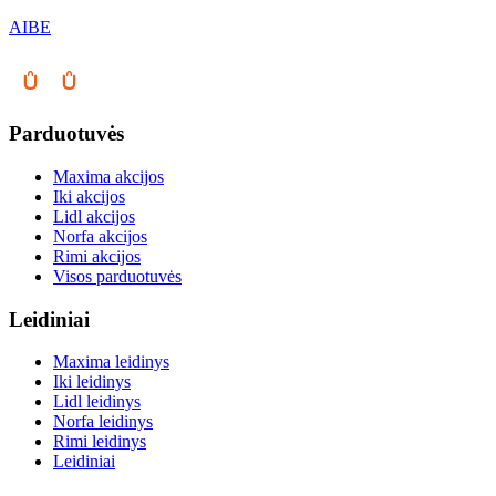
AIBE
Parduotuvės
Maxima akcijos
Iki akcijos
Lidl akcijos
Norfa akcijos
Rimi akcijos
Visos parduotuvės
Leidiniai
Maxima leidinys
Iki leidinys
Lidl leidinys
Norfa leidinys
Rimi leidinys
Leidiniai