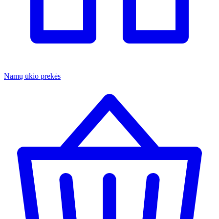
Namų ūkio prekės