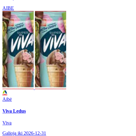
AIBE
Aibė
Viva Ledus
Viva
Galioja iki 2026-12-31