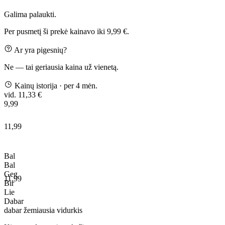
Galima palaukti.
Per pusmetį ši prekė kainavo iki 9,99 €.
Ar yra pigesnių?
Ne — tai geriausia kaina už vienetą.
Kainų istorija
· per 4 mėn.
vid. 11,33 €
9,99
11,99
Bal
Bal
Geg
11,99
Bir
Lie
Dabar
dabar
žemiausia
vidurkis