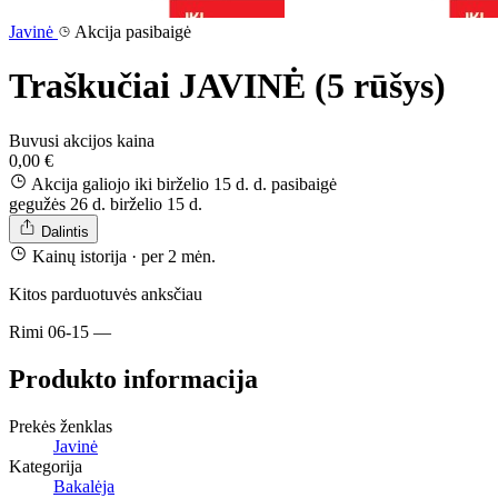
Javinė
Akcija pasibaigė
Traškučiai JAVINĖ (5 rūšys)
Buvusi akcijos kaina
0,00 €
Akcija galiojo iki birželio 15 d. d.
pasibaigė
gegužės 26 d.
birželio 15 d.
Dalintis
Kainų istorija
· per 2 mėn.
Kitos parduotuvės anksčiau
Rimi
06-15
—
Produkto informacija
Prekės ženklas
Javinė
Kategorija
Bakalėja