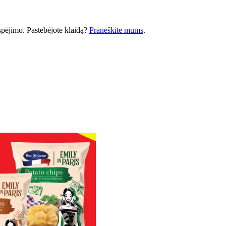
 įspėjimo. Pastebėjote klaidą?
Praneškite mums
.