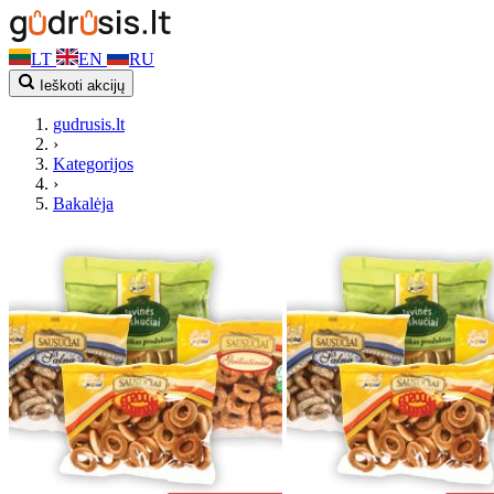
LT
EN
RU
Ieškoti akcijų
gudrusis.lt
›
Kategorijos
›
Bakalėja