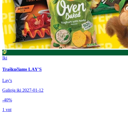
Iki
Traškučiams LAY'S
Lay's
Galioja iki 2027-01-12
-40%
1 vnt