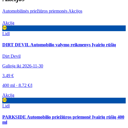
Automobilinės priežiūros priemonės Akcijos
Akcija
Lidl
DIRT DEVIL Automobilio valymo reikmenys Įvairių rūšių
Dirt Devil
Galioja iki 2026-11-30
3.49 €
400 ml · 8.72 €/l
Akcija
Lidl
PARKSIDE Automobilio priežiūros priemonė Įvairių rūšių 400
ml