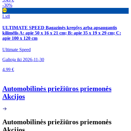
-30%
Lidl
ULTIMATE SPEED Bagazinės krepšys arba apsaugantis
kilimėlis A: apie 50 x 16 x 21 cm; B: apie 35 x 19 x 29 cm; C:
apie 100 x 120 cm
Ultimate Speed
Galioja iki 2026-11-30
4.99 €
Automobilinės priežiūros priemonės
Akcijos
Automobilinės priežiūros priemonės
Akcijos