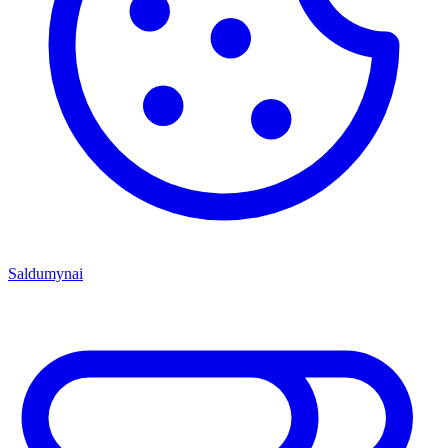
Saldumynai