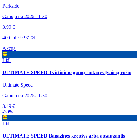
Parkside
Galioja iki 2026-11-30
3.99 €
400 ml · 9.97 €/l
Akcija
Lidl
ULTIMATE SPEED Tvirtinimo gumų rinkinys Įvairių rūšių
Ultimate Speed
Galioja iki 2026-11-30
3.49 €
-30%
Lidl
ULTIMATE SPEED Bagazinės krepšys arba apsaugantis