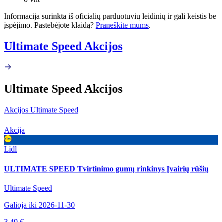
Informacija surinkta iš oficialių parduotuvių leidinių ir gali keistis be
įspėjimo. Pastebėjote klaidą?
Praneškite mums
.
Ultimate Speed Akcijos
Ultimate Speed Akcijos
Akcijos Ultimate Speed
Akcija
Lidl
ULTIMATE SPEED Tvirtinimo gumų rinkinys Įvairių rūšių
Ultimate Speed
Galioja iki 2026-11-30
3.49 €