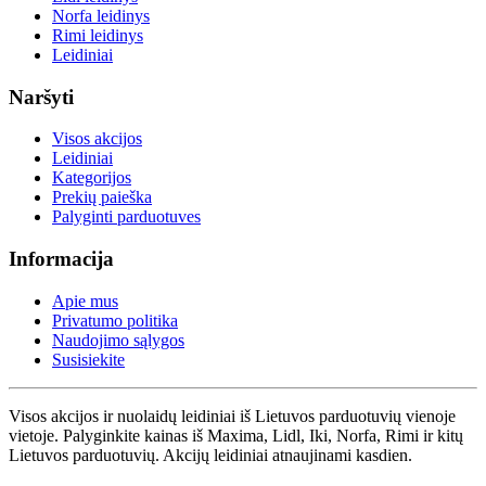
Norfa leidinys
Rimi leidinys
Leidiniai
Naršyti
Visos akcijos
Leidiniai
Kategorijos
Prekių paieška
Palyginti parduotuves
Informacija
Apie mus
Privatumo politika
Naudojimo sąlygos
Susisiekite
Visos akcijos ir nuolaidų leidiniai iš Lietuvos parduotuvių vienoje
vietoje. Palyginkite kainas iš Maxima, Lidl, Iki, Norfa, Rimi ir kitų
Lietuvos parduotuvių. Akcijų leidiniai atnaujinami kasdien.