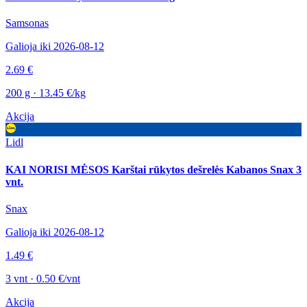
Samsonas
Galioja iki 2026-08-12
2.69 €
200 g · 13.45 €/kg
Akcija
Lidl
KAI NORISI MĖSOS Karštai rūkytos dešrelės Kabanos Snax 3
vnt.
Snax
Galioja iki 2026-08-12
1.49 €
3 vnt · 0.50 €/vnt
Akcija