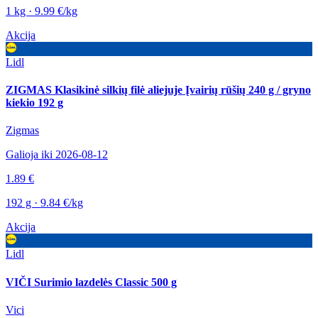
1 kg · 9.99 €/kg
Akcija
Lidl
ZIGMAS Klasikinė silkių filė aliejuje Įvairių rūšių 240 g / gryno
kiekio 192 g
Zigmas
Galioja iki 2026-08-12
1.89 €
192 g · 9.84 €/kg
Akcija
Lidl
VIČI Surimio lazdelės Classic 500 g
Vici