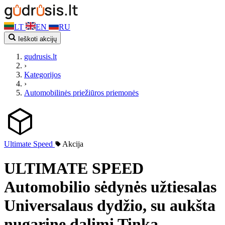
LT
EN
RU
Ieškoti akcijų
gudrusis.lt
›
Kategorijos
›
Automobilinės priežiūros priemonės
Ultimate Speed
Akcija
ULTIMATE SPEED
Automobilio sėdynės užtiesalas
Universalaus dydžio, su aukšta
nugarine dalimi Tinka