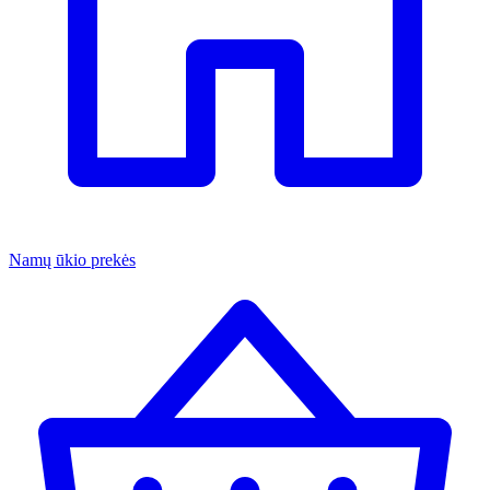
Namų ūkio prekės