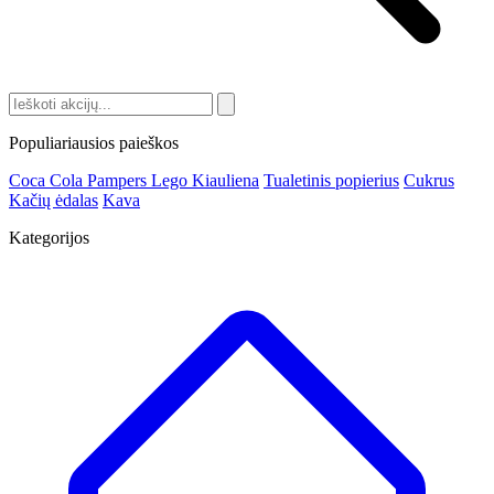
Populiariausios paieškos
Coca Cola
Pampers
Lego
Kiauliena
Tualetinis popierius
Cukrus
Kačių ėdalas
Kava
Kategorijos