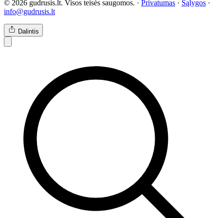
© 2026 gudrusis.lt. Visos teisės saugomos. ·
Privatumas
·
Sąlygos
·
info@gudrusis.lt
Dalintis