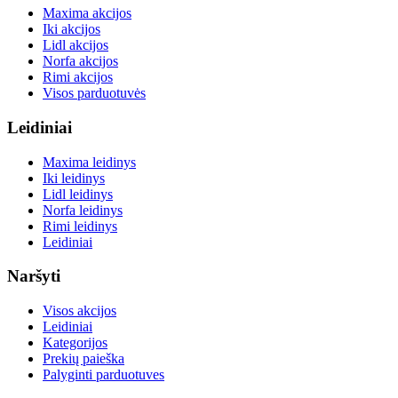
Maxima akcijos
Iki akcijos
Lidl akcijos
Norfa akcijos
Rimi akcijos
Visos parduotuvės
Leidiniai
Maxima leidinys
Iki leidinys
Lidl leidinys
Norfa leidinys
Rimi leidinys
Leidiniai
Naršyti
Visos akcijos
Leidiniai
Kategorijos
Prekių paieška
Palyginti parduotuves