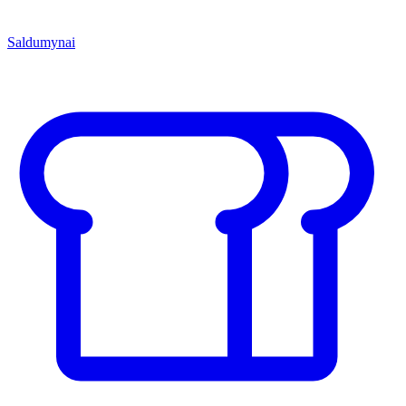
Saldumynai