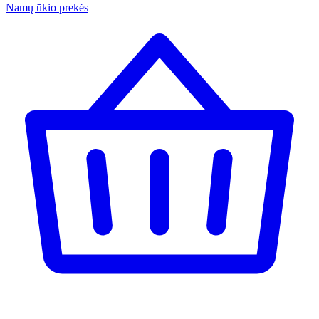
Namų ūkio prekės