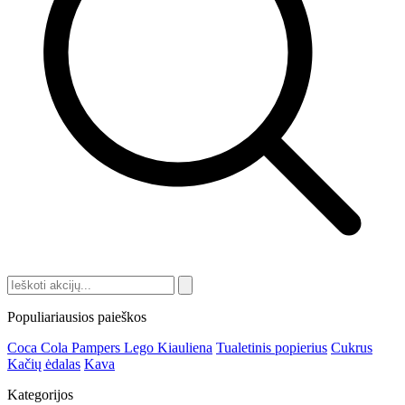
Populiariausios paieškos
Coca Cola
Pampers
Lego
Kiauliena
Tualetinis popierius
Cukrus
Kačių ėdalas
Kava
Kategorijos