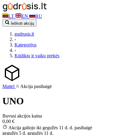
LT
EN
RU
Ieškoti akcijų
gudrusis.lt
›
Kategorijos
›
Kūdikių ir vaikų prekės
Mattel
Akcija pasibaigė
UNO
Buvusi akcijos kaina
0,00 €
Akcija galiojo iki gegužės 11 d. d.
pasibaigė
gegužės 5 d.
gegužės 11 d.