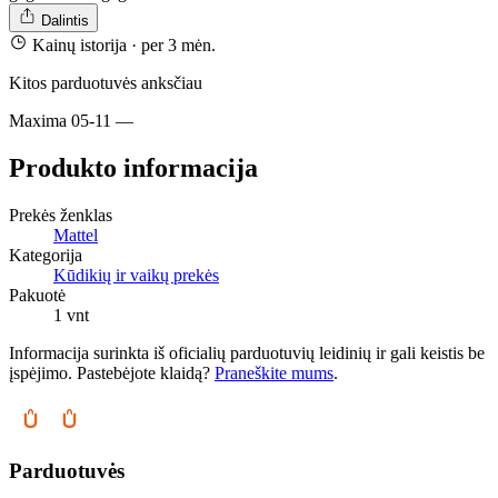
Dalintis
Kainų istorija
· per 3 mėn.
Kitos parduotuvės anksčiau
Maxima
05-11
—
Produkto informacija
Prekės ženklas
Mattel
Kategorija
Kūdikių ir vaikų prekės
Pakuotė
1 vnt
Informacija surinkta iš oficialių parduotuvių leidinių ir gali keistis be
įspėjimo. Pastebėjote klaidą?
Praneškite mums
.
Parduotuvės