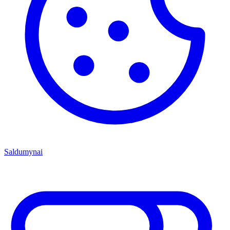
Saldumynai