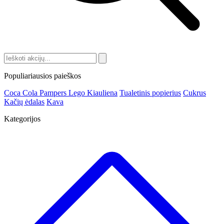
Populiariausios paieškos
Coca Cola
Pampers
Lego
Kiauliena
Tualetinis popierius
Cukrus
Kačių ėdalas
Kava
Kategorijos