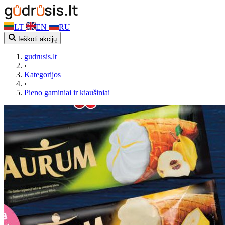
LT
EN
RU
Ieškoti akcijų
gudrusis.lt
›
Kategorijos
›
Pieno gaminiai ir kiaušiniai