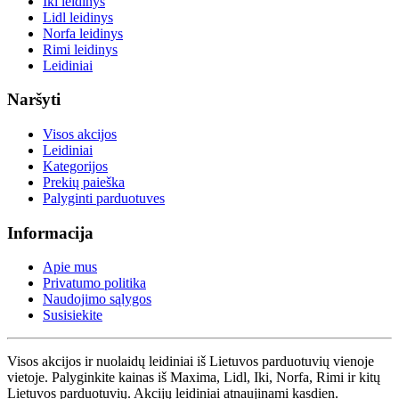
Iki leidinys
Lidl leidinys
Norfa leidinys
Rimi leidinys
Leidiniai
Naršyti
Visos akcijos
Leidiniai
Kategorijos
Prekių paieška
Palyginti parduotuves
Informacija
Apie mus
Privatumo politika
Naudojimo sąlygos
Susisiekite
Visos akcijos ir nuolaidų leidiniai iš Lietuvos parduotuvių vienoje
vietoje. Palyginkite kainas iš Maxima, Lidl, Iki, Norfa, Rimi ir kitų
Lietuvos parduotuvių. Akcijų leidiniai atnaujinami kasdien.