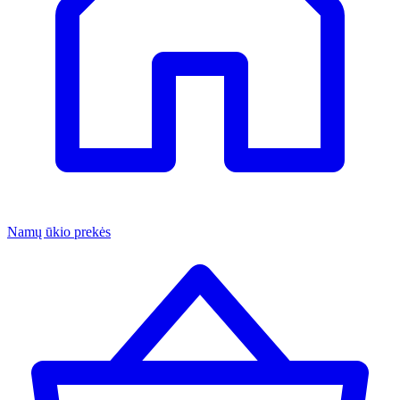
Namų ūkio prekės