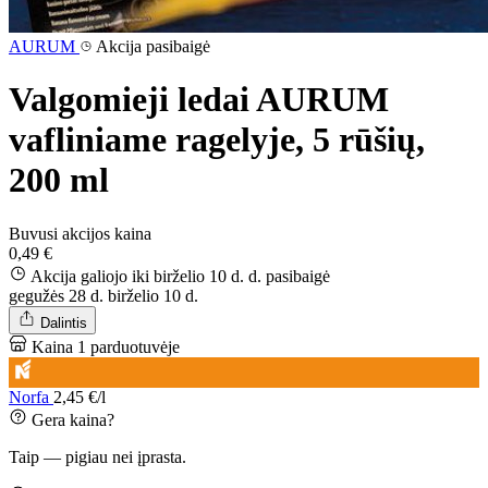
AURUM
Akcija pasibaigė
Valgomieji ledai AURUM
vafliniame ragelyje, 5 rūšių,
200 ml
Buvusi akcijos kaina
0,49 €
Akcija galiojo iki birželio 10 d. d.
pasibaigė
gegužės 28 d.
birželio 10 d.
Dalintis
Kaina 1 parduotuvėje
Norfa
2,45 €/l
Gera kaina?
Taip — pigiau nei įprasta.