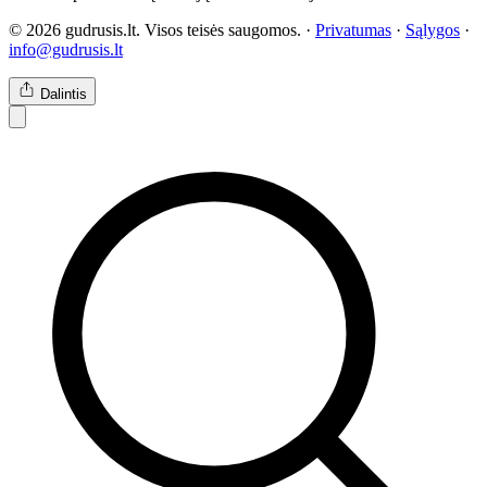
© 2026 gudrusis.lt. Visos teisės saugomos. ·
Privatumas
·
Sąlygos
·
info@gudrusis.lt
Dalintis