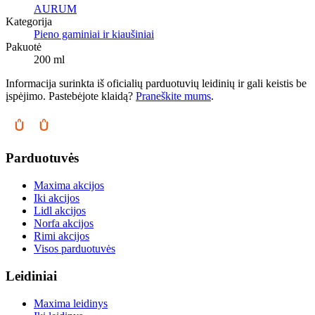
AURUM
Kategorija
Pieno gaminiai ir kiaušiniai
Pakuotė
200 ml
Informacija surinkta iš oficialių parduotuvių leidinių ir gali keistis be
įspėjimo. Pastebėjote klaidą?
Praneškite mums
.
Parduotuvės
Maxima akcijos
Iki akcijos
Lidl akcijos
Norfa akcijos
Rimi akcijos
Visos parduotuvės
Leidiniai
Maxima leidinys