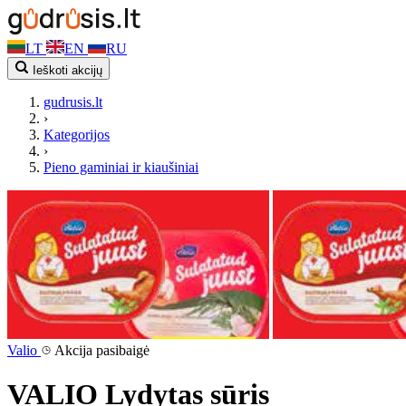
LT
EN
RU
Ieškoti akcijų
gudrusis.lt
›
Kategorijos
›
Pieno gaminiai ir kiaušiniai
Valio
Akcija pasibaigė
VALIO Lydytas sūris