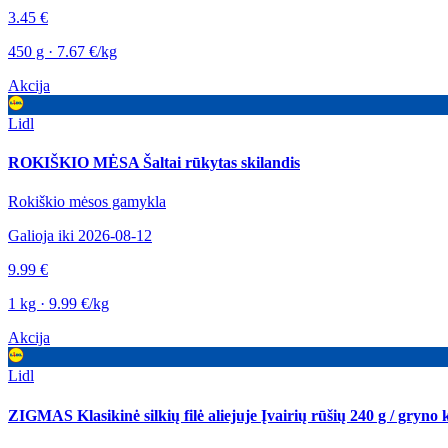
3.45 €
450 g · 7.67 €/kg
Akcija
Lidl
ROKIŠKIO MĖSA Šaltai rūkytas skilandis
Rokiškio mėsos gamykla
Galioja iki 2026-08-12
9.99 €
1 kg · 9.99 €/kg
Akcija
Lidl
ZIGMAS Klasikinė silkių filė aliejuje Įvairių rūšių 240 g / gryno 