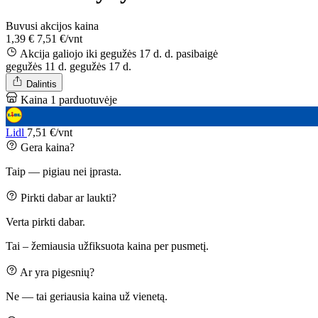
Buvusi akcijos kaina
1,39 €
7,51 €/vnt
Akcija galiojo iki gegužės 17 d. d.
pasibaigė
gegužės 11 d.
gegužės 17 d.
Dalintis
Kaina 1 parduotuvėje
Lidl
7,51 €/vnt
Gera kaina?
Taip — pigiau nei įprasta.
Pirkti dabar ar laukti?
Verta pirkti dabar.
Tai – žemiausia užfiksuota kaina per pusmetį.
Ar yra pigesnių?
Ne — tai geriausia kaina už vienetą.