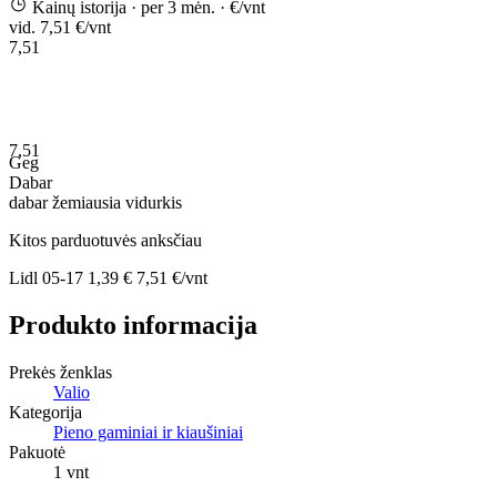
Kainų istorija
· per 3 mėn.
· €/vnt
vid. 7,51 €/vnt
7,51
7,51
Geg
Dabar
dabar
žemiausia
vidurkis
Kitos parduotuvės anksčiau
Lidl
05-17
1,39 €
7,51 €/vnt
Produkto informacija
Prekės ženklas
Valio
Kategorija
Pieno gaminiai ir kiaušiniai
Pakuotė
1 vnt