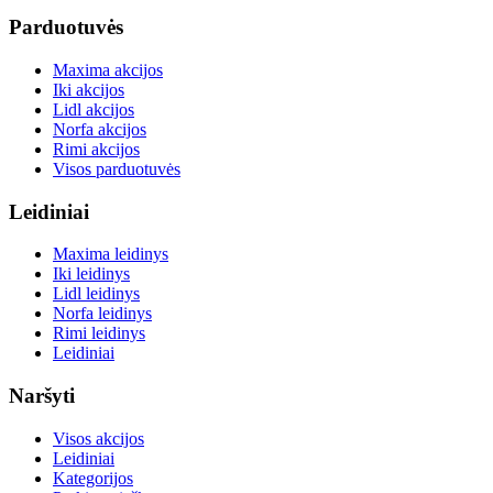
Parduotuvės
Maxima akcijos
Iki akcijos
Lidl akcijos
Norfa akcijos
Rimi akcijos
Visos parduotuvės
Leidiniai
Maxima leidinys
Iki leidinys
Lidl leidinys
Norfa leidinys
Rimi leidinys
Leidiniai
Naršyti
Visos akcijos
Leidiniai
Kategorijos