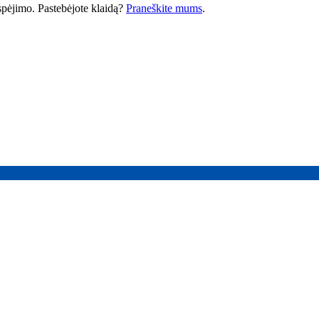
 įspėjimo. Pastebėjote klaidą?
Praneškite mums
.