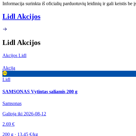
Informacija surinkta iš oficialių parduotuvių leidinių ir gali keistis be
Lidl Akcijos
Lidl Akcijos
Akcijos Lidl
Akcija
Lidl
SAMSONAS Vytintas saliamis 200 g
Samsonas
Galioja iki 2026-08-12
2.69 €
200 g · 13.45 €/kg