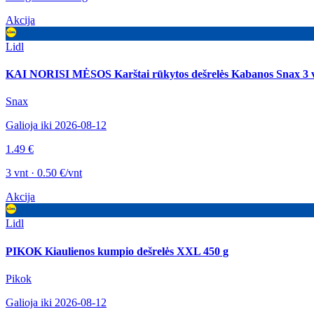
Akcija
Lidl
KAI NORISI MĖSOS Karštai rūkytos dešrelės Kabanos Snax 3 v
Snax
Galioja iki 2026-08-12
1.49 €
3 vnt · 0.50 €/vnt
Akcija
Lidl
PIKOK Kiaulienos kumpio dešrelės XXL 450 g
Pikok
Galioja iki 2026-08-12