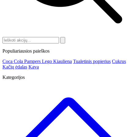
Populiariausios paieškos
Coca Cola
Pampers
Lego
Kiauliena
Tualetinis popierius
Cukrus
Kačių ėdalas
Kava
Kategorijos