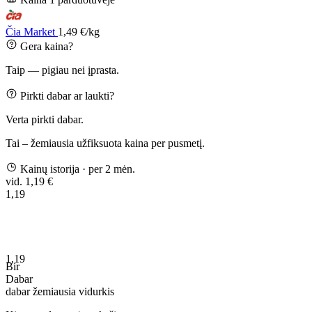
Čia Market
1,49 €/kg
Gera kaina?
Taip — pigiau nei įprasta.
Pirkti dabar ar laukti?
Verta pirkti dabar.
Tai – žemiausia užfiksuota kaina per pusmetį.
Kainų istorija
· per 2 mėn.
vid. 1,19 €
1,19
1,19
Bir
Dabar
dabar
žemiausia
vidurkis