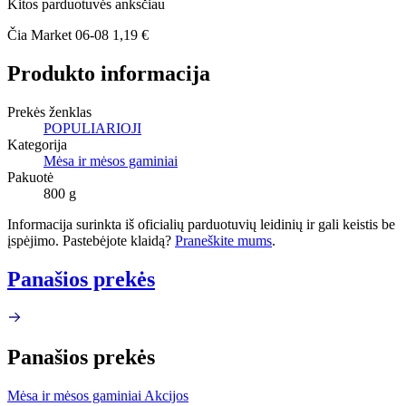
Kitos parduotuvės anksčiau
Čia Market
06-08
1,19 €
Produkto informacija
Prekės ženklas
POPULIARIOJI
Kategorija
Mėsa ir mėsos gaminiai
Pakuotė
800 g
Informacija surinkta iš oficialių parduotuvių leidinių ir gali keistis be
įspėjimo. Pastebėjote klaidą?
Praneškite mums
.
Panašios prekės
Panašios prekės
Mėsa ir mėsos gaminiai Akcijos