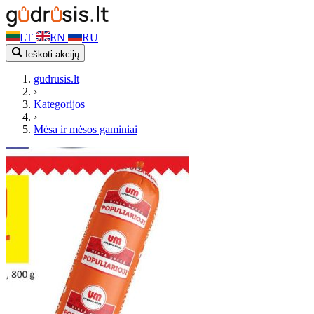
LT
EN
RU
Ieškoti akcijų
gudrusis.lt
›
Kategorijos
›
Mėsa ir mėsos gaminiai