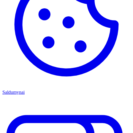
Saldumynai