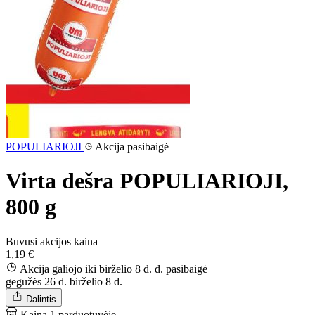
POPULIARIOJI
Akcija pasibaigė
Virta dešra POPULIARIOJI,
800 g
Buvusi akcijos kaina
1,19 €
Akcija galiojo iki birželio 8 d. d.
pasibaigė
gegužės 26 d.
birželio 8 d.
Dalintis
Kaina 1 parduotuvėje