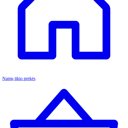
Namų ūkio prekės