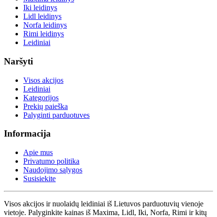
Iki leidinys
Lidl leidinys
Norfa leidinys
Rimi leidinys
Leidiniai
Naršyti
Visos akcijos
Leidiniai
Kategorijos
Prekių paieška
Palyginti parduotuves
Informacija
Apie mus
Privatumo politika
Naudojimo sąlygos
Susisiekite
Visos akcijos ir nuolaidų leidiniai iš Lietuvos parduotuvių vienoje
vietoje. Palyginkite kainas iš Maxima, Lidl, Iki, Norfa, Rimi ir kitų