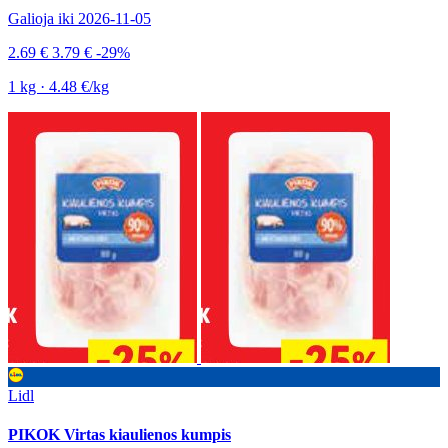
Galioja iki 2026-11-05
2.69 €
3.79 €
-29%
1 kg · 4.48 €/kg
Lidl
PIKOK Virtas kiaulienos kumpis