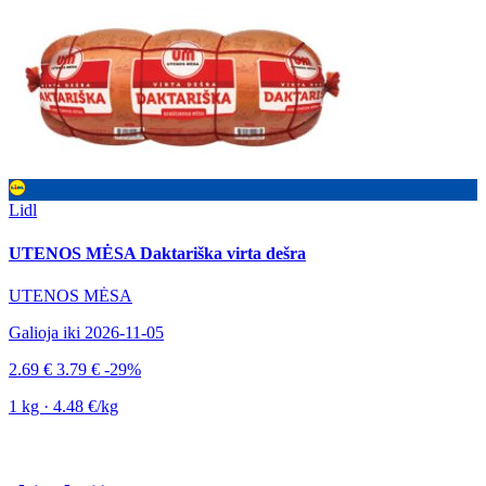
Lidl
UTENOS MĖSA Daktariška virta dešra
UTENOS MĖSA
Galioja iki 2026-11-05
2.69 €
3.79 €
-29%
1 kg · 4.48 €/kg