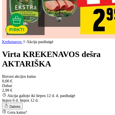
Krekenavos
Akcija pasibaigė
Virta KREKENAVOS dešra
AKTARIŠKA
Buvusi akcijos kaina
0,00 €
Dabar
2,99 €
Akcija galiojo iki liepos 12 d. d.
pasibaigė
liepos 6 d.
liepos 12 d.
Dalintis
Gera kaina?