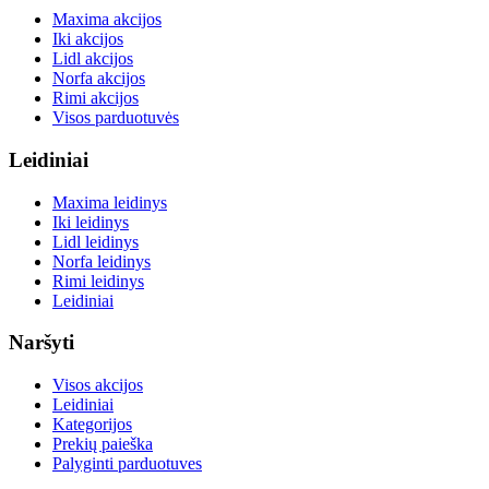
Maxima akcijos
Iki akcijos
Lidl akcijos
Norfa akcijos
Rimi akcijos
Visos parduotuvės
Leidiniai
Maxima leidinys
Iki leidinys
Lidl leidinys
Norfa leidinys
Rimi leidinys
Leidiniai
Naršyti
Visos akcijos
Leidiniai
Kategorijos
Prekių paieška
Palyginti parduotuves