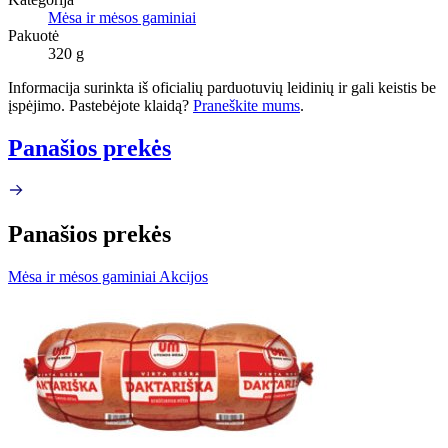
Mėsa ir mėsos gaminiai
Pakuotė
320 g
Informacija surinkta iš oficialių parduotuvių leidinių ir gali keistis be
įspėjimo. Pastebėjote klaidą?
Praneškite mums
.
Panašios prekės
Panašios prekės
Mėsa ir mėsos gaminiai Akcijos