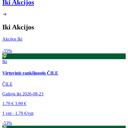
Iki Akcijos
Iki Akcijos
Akcijos Iki
-55%
Iki
Virtuvinis rankšluostis ČILE
ČILE
Galioja iki 2026-08-23
1.79 €
3.99 €
1 vnt · 1.79 €/vnt
-53%