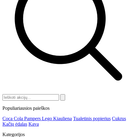
Populiariausios paieškos
Coca Cola
Pampers
Lego
Kiauliena
Tualetinis popierius
Cukrus
Kačių ėdalas
Kava
Kategorijos