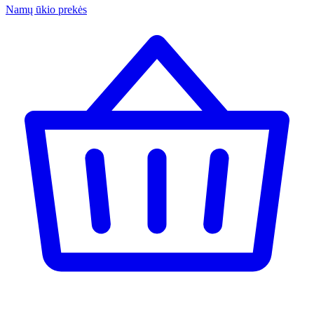
Namų ūkio prekės