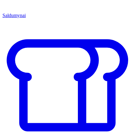
Saldumynai