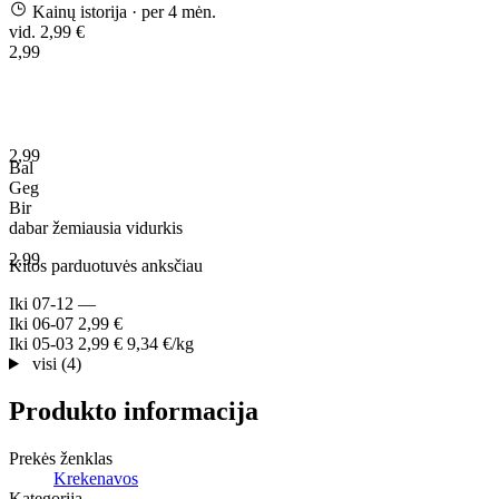
Kainų istorija
· per 4 mėn.
vid. 2,99 €
2,99
2,99
Bal
Geg
Bir
dabar
žemiausia
vidurkis
2,99
Kitos parduotuvės anksčiau
Iki
07-12
—
Iki
06-07
2,99 €
Iki
05-03
2,99 €
9,34 €/kg
visi (4)
Produkto informacija
Prekės ženklas
Krekenavos
Kategorija