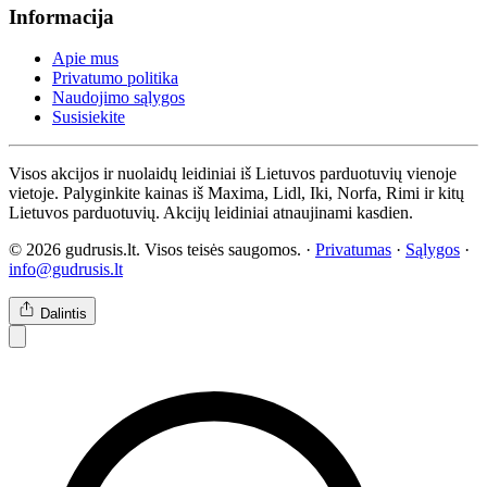
Informacija
Apie mus
Privatumo politika
Naudojimo sąlygos
Susisiekite
Visos akcijos ir nuolaidų leidiniai iš Lietuvos parduotuvių vienoje
vietoje. Palyginkite kainas iš Maxima, Lidl, Iki, Norfa, Rimi ir kitų
Lietuvos parduotuvių. Akcijų leidiniai atnaujinami kasdien.
© 2026 gudrusis.lt. Visos teisės saugomos. ·
Privatumas
·
Sąlygos
·
info@gudrusis.lt
Dalintis