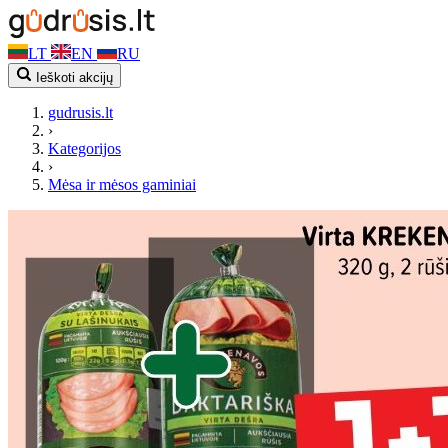
LT
EN
RU
Ieškoti akcijų
gudrusis.lt
›
Kategorijos
›
Mėsa ir mėsos gaminiai