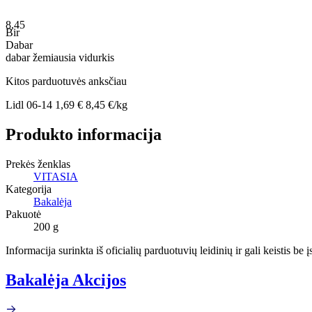
8,45
Bir
Dabar
dabar
žemiausia
vidurkis
Kitos parduotuvės anksčiau
Lidl
06-14
1,69 €
8,45 €/kg
Produkto informacija
Prekės ženklas
VITASIA
Kategorija
Bakalėja
Pakuotė
200 g
Informacija surinkta iš oficialių parduotuvių leidinių ir gali keistis be
Bakalėja Akcijos