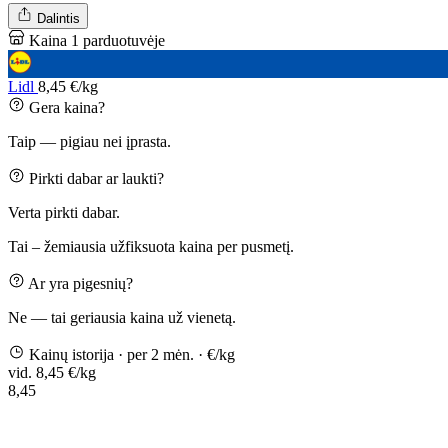
Dalintis
Kaina 1 parduotuvėje
Lidl
8,45 €/kg
Gera kaina?
Taip — pigiau nei įprasta.
Pirkti dabar ar laukti?
Verta pirkti dabar.
Tai – žemiausia užfiksuota kaina per pusmetį.
Ar yra pigesnių?
Ne — tai geriausia kaina už vienetą.
Kainų istorija
· per 2 mėn.
· €/kg
vid. 8,45 €/kg
8,45