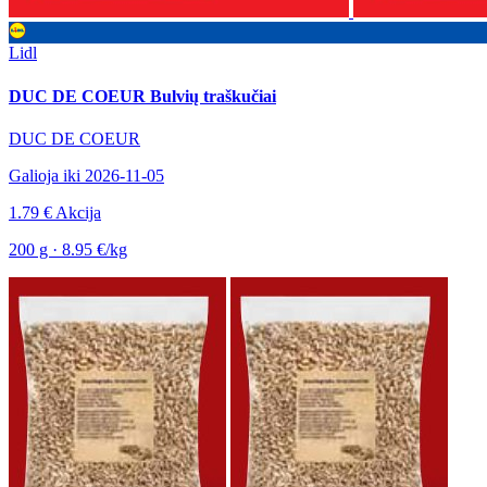
Lidl
DUC DE COEUR Bulvių traškučiai
DUC DE COEUR
Galioja iki 2026-11-05
1.79 €
Akcija
200 g · 8.95 €/kg