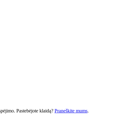
 įspėjimo. Pastebėjote klaidą?
Praneškite mums
.