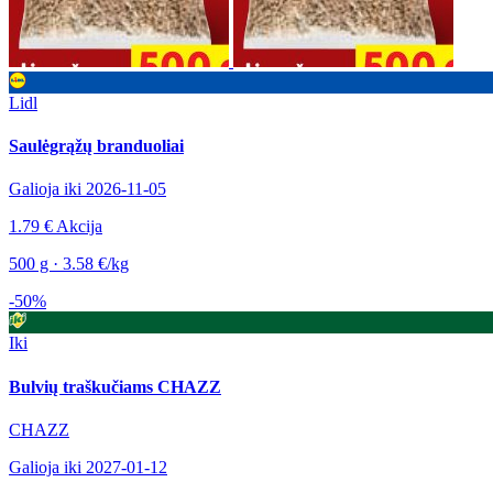
Lidl
Saulėgrąžų branduoliai
Galioja iki 2026-11-05
1.79 €
Akcija
500 g · 3.58 €/kg
-50%
Iki
Bulvių traškučiams CHAZZ
CHAZZ
Galioja iki 2027-01-12