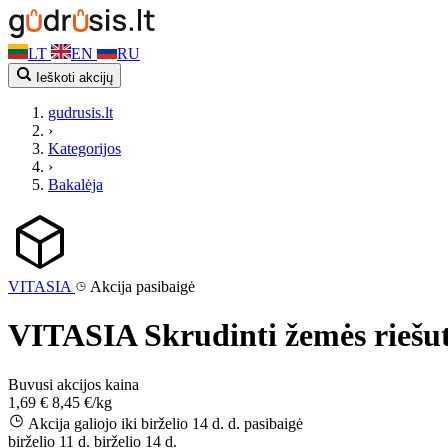
LT
EN
RU
Ieškoti akcijų
gudrusis.lt
›
Kategorijos
›
Bakalėja
VITASIA
Akcija pasibaigė
VITASIA Skrudinti žemės riešuta
Buvusi akcijos kaina
1,69 €
8,45 €/kg
Akcija galiojo iki birželio 14 d. d.
pasibaigė
birželio 11 d.
birželio 14 d.