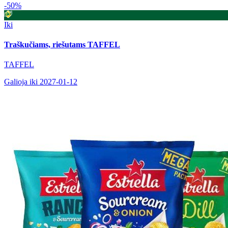
-50%
Iki
Traškučiams, riešutams TAFFEL
TAFFEL
Galioja iki 2027-01-12