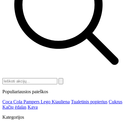
Populiariausios paieškos
Coca Cola
Pampers
Lego
Kiauliena
Tualetinis popierius
Cukrus
Kačių ėdalas
Kava
Kategorijos