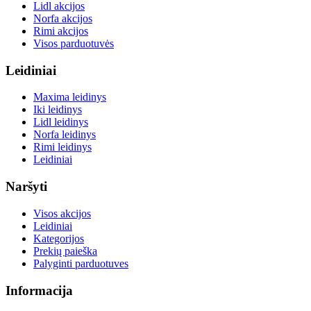
Lidl akcijos
Norfa akcijos
Rimi akcijos
Visos parduotuvės
Leidiniai
Maxima leidinys
Iki leidinys
Lidl leidinys
Norfa leidinys
Rimi leidinys
Leidiniai
Naršyti
Visos akcijos
Leidiniai
Kategorijos
Prekių paieška
Palyginti parduotuves
Informacija