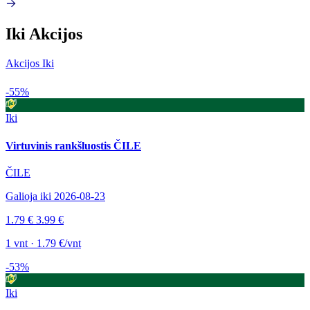
Iki Akcijos
Akcijos Iki
-55%
Iki
Virtuvinis rankšluostis ČILE
ČILE
Galioja iki 2026-08-23
1.79 €
3.99 €
1 vnt · 1.79 €/vnt
-53%
Iki