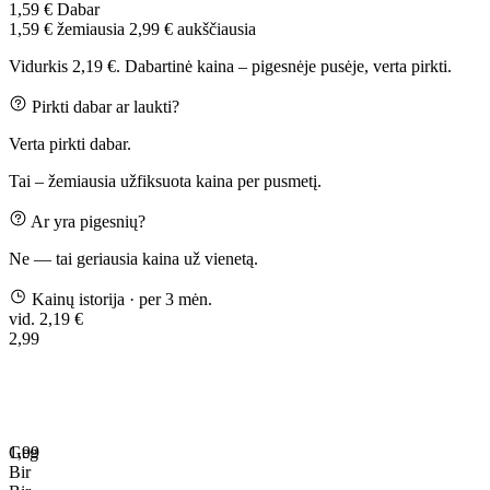
1,59 €
Dabar
1,59 €
žemiausia
2,99 €
aukščiausia
Vidurkis 2,19 €. Dabartinė kaina – pigesnėje pusėje, verta pirkti.
Pirkti dabar ar laukti?
Verta pirkti dabar.
Tai – žemiausia užfiksuota kaina per pusmetį.
Ar yra pigesnių?
Ne — tai geriausia kaina už vienetą.
Kainų istorija
· per 3 mėn.
vid. 2,19 €
2,99
1,99
Geg
Bir