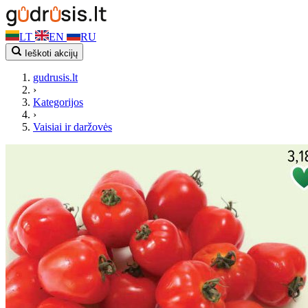
LT
EN
RU
Ieškoti akcijų
gudrusis.lt
›
Kategorijos
›
Vaisiai ir daržovės