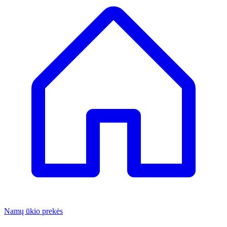
Namų ūkio prekės