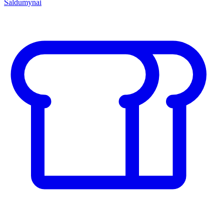
Saldumynai