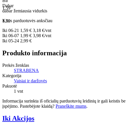
Bir
Dabar
1,59
dabar
žemiausia
vidurkis
Kitos parduotuvės anksčiau
1,59
Iki
06-21
1,59 €
3,18 €/vnt
Iki
06-07
1,99 €
3,98 €/vnt
Iki
05-24
2,99 €
Produkto informacija
Prekės ženklas
STRABENA
Kategorija
Vaisiai ir daržovės
Pakuotė
1 vnt
Informacija surinkta iš oficialių parduotuvių leidinių ir gali keistis be
įspėjimo. Pastebėjote klaidą?
Praneškite mums
.
Iki Akcijos