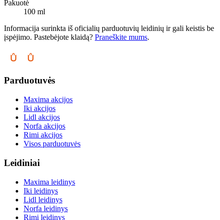
Pakuotė
100 ml
Informacija surinkta iš oficialių parduotuvių leidinių ir gali keistis be
įspėjimo. Pastebėjote klaidą?
Praneškite mums
.
Parduotuvės
Maxima akcijos
Iki akcijos
Lidl akcijos
Norfa akcijos
Rimi akcijos
Visos parduotuvės
Leidiniai
Maxima leidinys
Iki leidinys
Lidl leidinys
Norfa leidinys
Rimi leidinys