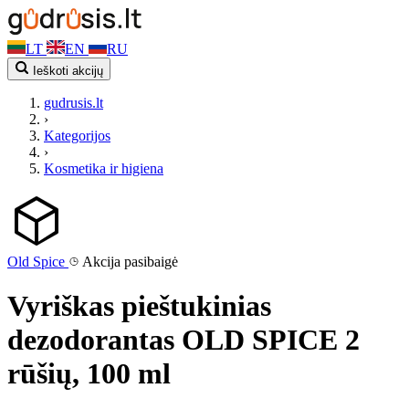
LT
EN
RU
Ieškoti akcijų
gudrusis.lt
›
Kategorijos
›
Kosmetika ir higiena
Old Spice
Akcija pasibaigė
Vyriškas pieštukinias
dezodorantas OLD SPICE 2
rūšių, 100 ml