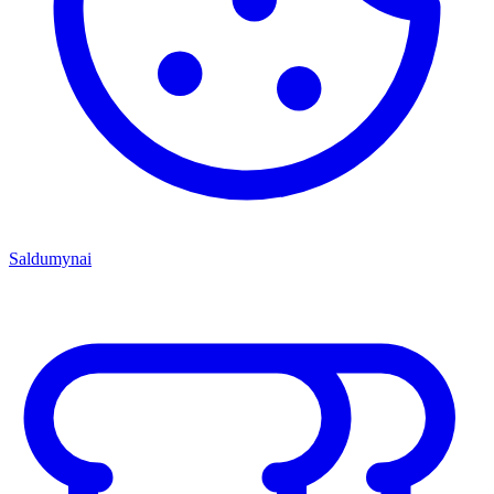
Saldumynai