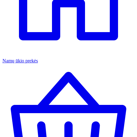
Namų ūkio prekės