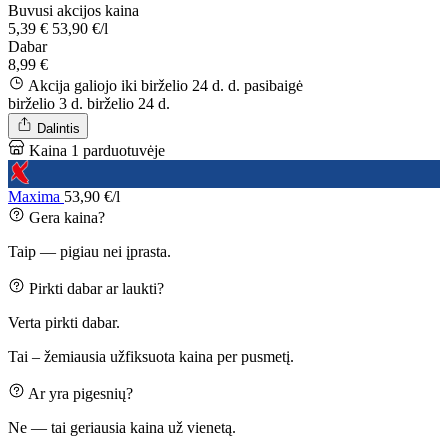
Buvusi akcijos kaina
5,39 €
53,90 €/l
Dabar
8,99 €
Akcija galiojo iki birželio 24 d. d.
pasibaigė
birželio 3 d.
birželio 24 d.
Dalintis
Kaina 1 parduotuvėje
Maxima
53,90 €/l
Gera kaina?
Taip — pigiau nei įprasta.
Pirkti dabar ar laukti?
Verta pirkti dabar.
Tai – žemiausia užfiksuota kaina per pusmetį.
Ar yra pigesnių?
Ne — tai geriausia kaina už vienetą.