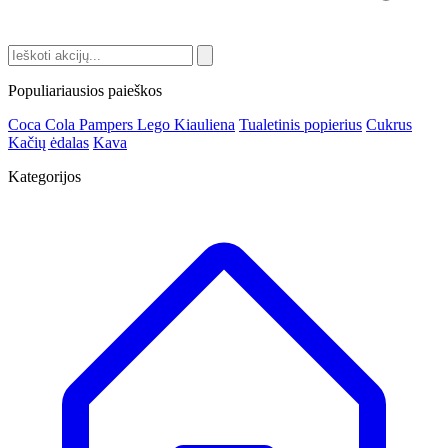
Populiariausios paieškos
Coca Cola
Pampers
Lego
Kiauliena
Tualetinis popierius
Cukrus
Kačių ėdalas
Kava
Kategorijos