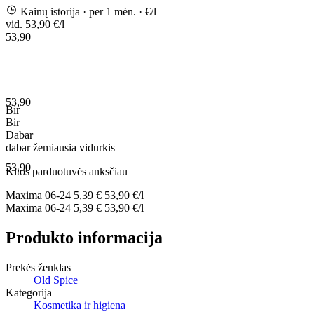
Kainų istorija
· per 1 mėn.
· €/l
vid. 53,90 €/l
53,90
53,90
Bir
Bir
Dabar
dabar
žemiausia
vidurkis
53,90
Kitos parduotuvės anksčiau
Maxima
06-24
5,39 €
53,90 €/l
Maxima
06-24
5,39 €
53,90 €/l
Produkto informacija
Prekės ženklas
Old Spice
Kategorija
Kosmetika ir higiena