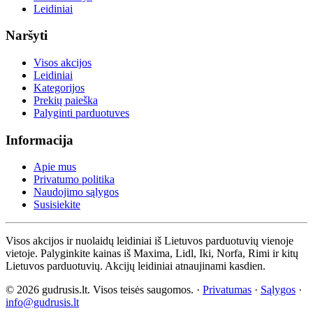
Leidiniai
Naršyti
Visos akcijos
Leidiniai
Kategorijos
Prekių paieška
Palyginti parduotuves
Informacija
Apie mus
Privatumo politika
Naudojimo sąlygos
Susisiekite
Visos akcijos ir nuolaidų leidiniai iš Lietuvos parduotuvių vienoje
vietoje. Palyginkite kainas iš Maxima, Lidl, Iki, Norfa, Rimi ir kitų
Lietuvos parduotuvių. Akcijų leidiniai atnaujinami kasdien.
© 2026 gudrusis.lt. Visos teisės saugomos. ·
Privatumas
·
Sąlygos
·
info@gudrusis.lt