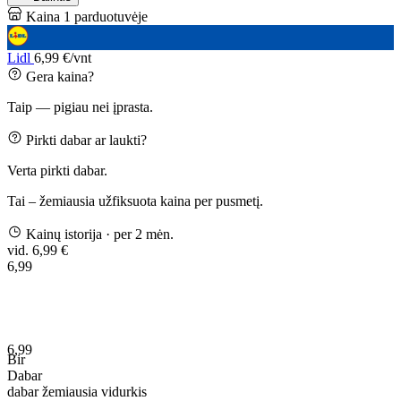
Kaina 1 parduotuvėje
Lidl
6,99 €/vnt
Gera kaina?
Taip — pigiau nei įprasta.
Pirkti dabar ar laukti?
Verta pirkti dabar.
Tai – žemiausia užfiksuota kaina per pusmetį.
Kainų istorija
· per 2 mėn.
vid. 6,99 €
6,99
6,99
Bir
Dabar
dabar
žemiausia
vidurkis