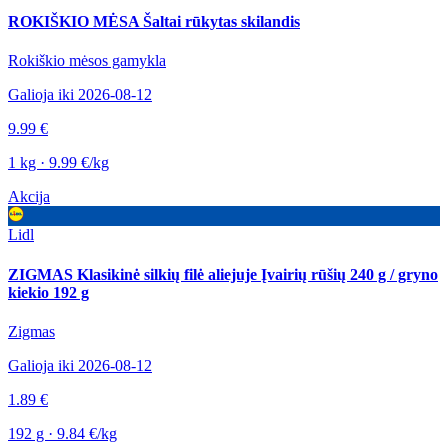
ROKIŠKIO MĖSA Šaltai rūkytas skilandis
Rokiškio mėsos gamykla
Galioja iki 2026-08-12
9.99 €
1 kg · 9.99 €/kg
Akcija
Lidl
ZIGMAS Klasikinė silkių filė aliejuje Įvairių rūšių 240 g / gryno
kiekio 192 g
Zigmas
Galioja iki 2026-08-12
1.89 €
192 g · 9.84 €/kg