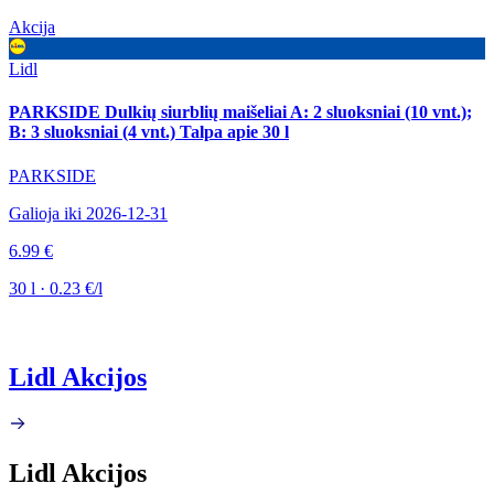
Akcija
Lidl
PARKSIDE Dulkių siurblių maišeliai A: 2 sluoksniai (10 vnt.);
B: 3 sluoksniai (4 vnt.) Talpa apie 30 l
PARKSIDE
Galioja iki 2026-12-31
6.99 €
30 l · 0.23 €/l
Lidl Akcijos
Lidl Akcijos