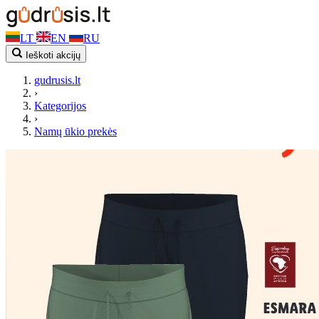
LT
EN
RU
Ieškoti akcijų
gudrusis.lt
›
Kategorijos
›
Namų ūkio prekės