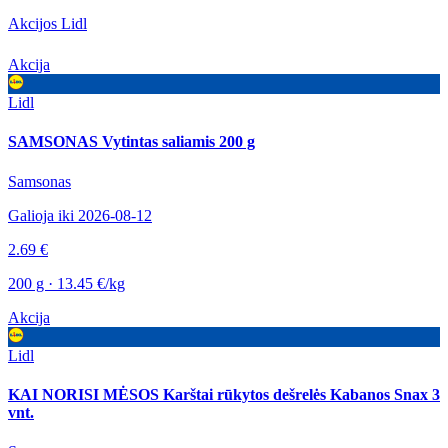
Akcijos Lidl
Akcija
Lidl
SAMSONAS Vytintas saliamis 200 g
Samsonas
Galioja iki 2026-08-12
2.69 €
200 g · 13.45 €/kg
Akcija
Lidl
KAI NORISI MĖSOS Karštai rūkytos dešrelės Kabanos Snax 3
vnt.