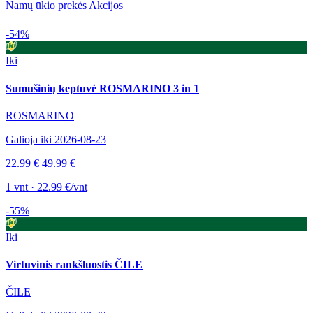
Namų ūkio prekės Akcijos
-54%
Iki
Sumušinių keptuvė ROSMARINO 3 in 1
ROSMARINO
Galioja iki 2026-08-23
22.99 €
49.99 €
1 vnt · 22.99 €/vnt
-55%
Iki
Virtuvinis rankšluostis ČILE
ČILE