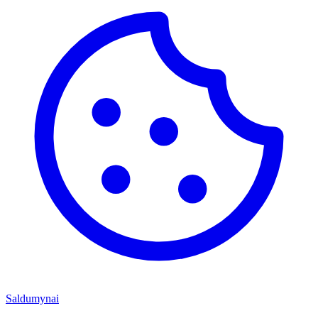
Saldumynai