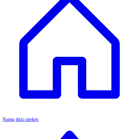
Namų ūkio prekės