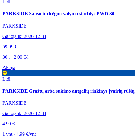
Lidl
PARKSIDE Sauso ir drėgno valymo siurblys PWD 30
PARKSIDE
Galioja iki 2026-12-31
59.99 €
30 l · 2.00 €/l
Akcija
Lidl
PARKSIDE Gražtų arba sukimo antgalių rinkinys Įvairių rūšių
PARKSIDE
Galioja iki 2026-12-31
4.99 €
1 vnt · 4.99 €/vnt