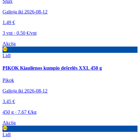
Snax
Galioja iki 2026-08-12
1.49 €
3 vnt · 0.50 €/vnt
Akcija
Lidl
PIKOK Kiaulienos kumpio dešrelės XXL 450 g
Pikok
Galioja iki 2026-08-12
3.45 €
450 g · 7.67 €/kg
Akcija
Lidl