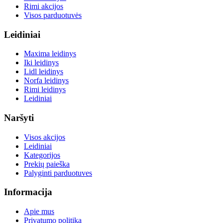
Rimi akcijos
Visos parduotuvės
Leidiniai
Maxima leidinys
Iki leidinys
Lidl leidinys
Norfa leidinys
Rimi leidinys
Leidiniai
Naršyti
Visos akcijos
Leidiniai
Kategorijos
Prekių paieška
Palyginti parduotuves
Informacija
Apie mus
Privatumo politika