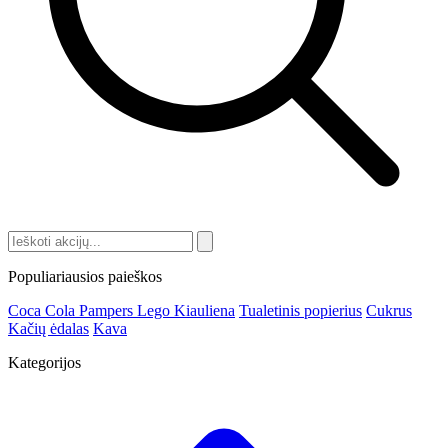
Populiariausios paieškos
Coca Cola
Pampers
Lego
Kiauliena
Tualetinis popierius
Cukrus
Kačių ėdalas
Kava
Kategorijos