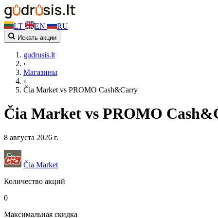
LT
EN
RU
Искать акции
gudrusis.lt
›
Магазины
›
Čia Market vs PROMO Cash&Carry
Čia Market vs PROMO Cash&C
8 августа 2026 г.
Čia Market
Количество акций
0
Максимальная скидка