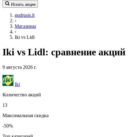
LT
EN
RU
Искать акции
gudrusis.lt
›
Магазины
›
Iki vs Lidl
Iki vs Lidl: сравнение акций
9 августа 2026 г.
Iki
Количество акций
13
Максимальная скидка
-50%
Топ категорий