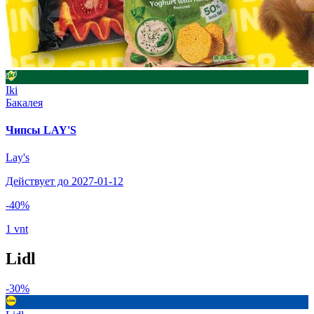
Iki
Бакалея
Чипсы LAY'S
Lay's
Действует до 2027-01-12
-40%
1 vnt
Lidl
-30%