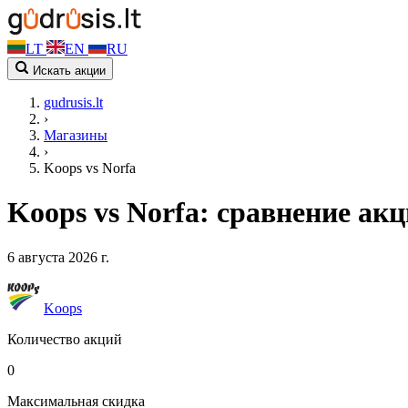
LT
EN
RU
Искать акции
gudrusis.lt
›
Магазины
›
Koops vs Norfa
Koops vs Norfa: сравнение ак
6 августа 2026 г.
Koops
Количество акций
0
Максимальная скидка