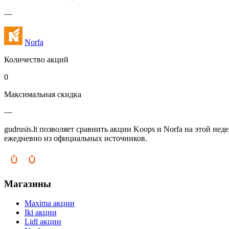
—
Norfa
Количество акций
0
Максимальная скидка
—
gudrusis.lt позволяет сравнить акции Koops и Norfa на этой н
ежедневно из официальных источников.
Магазины
Maxima акции
Iki акции
Lidl акции