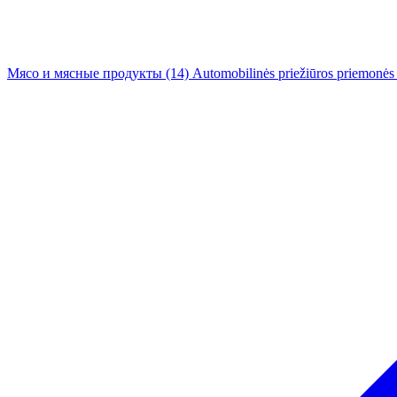
Мясо и мясные продукты
(14)
Automobilinės priežiūros priemonės