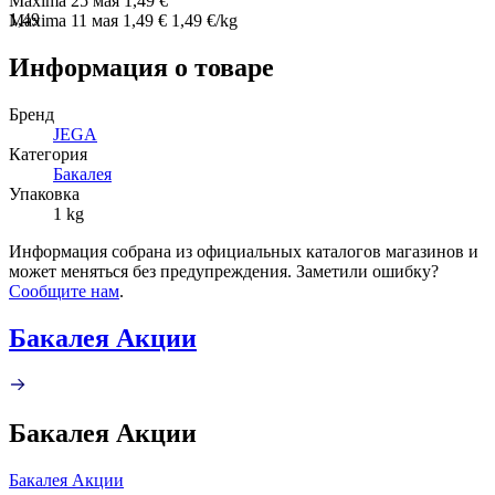
Maxima
25 мая
1,49 €
1,49
Maxima
11 мая
1,49 €
1,49 €/kg
Информация о товаре
Бренд
JEGA
Категория
Бакалея
Упаковка
1 kg
Информация собрана из официальных каталогов магазинов и
может меняться без предупреждения. Заметили ошибку?
Сообщите нам
.
Бакалея Акции
Бакалея Акции
Бакалея Акции