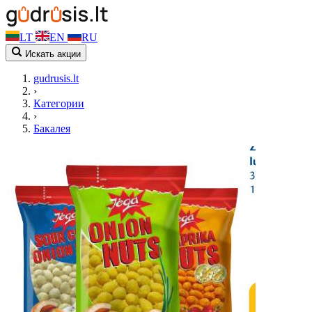
LT
EN
RU
Искать акции
gudrusis.lt
›
Категории
›
Бакалея