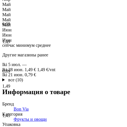
Май
Май
Май
Май
0,99
Май
Июн
Июн
Июн
1,49
сейчас
минимум
среднее
Другие магазины ранее
Iki
5 июл.
—
Iki
28 июн.
1,49 €
1,49 €/vnt
0,89
Iki
21 июн.
0,79 €
все (10)
1,49
Информация о товаре
Бренд
Bon Via
Категория
1,49
Фрукты и овощи
Упаковка