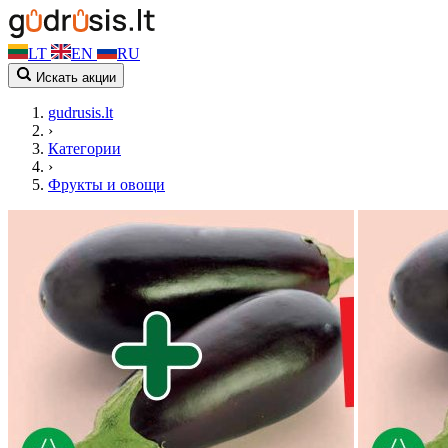
LT
EN
RU
Искать акции
gudrusis.lt
›
Категории
›
Фрукты и овощи