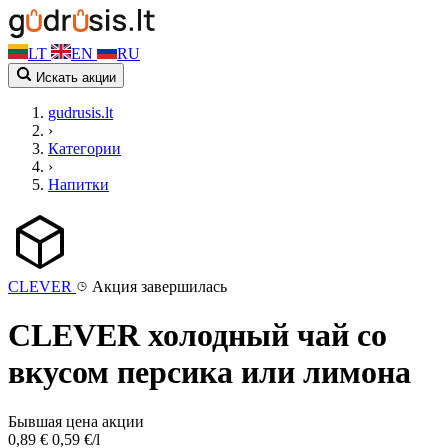
LT
EN
RU
Искать акции
gudrusis.lt
›
Категории
›
Напитки
CLEVER
Акция завершилась
CLEVER холодный чай со
вкусом персика или лимона
Бывшая цена акции
0,89 €
0,59 €/l