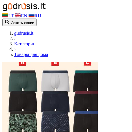
LT
EN
RU
Искать акции
gudrusis.lt
›
Категории
›
Товары для дома