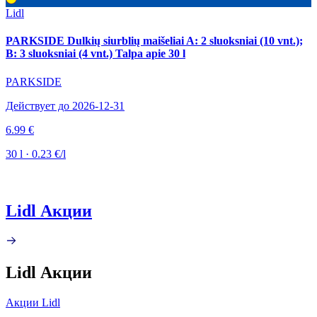
Lidl
PARKSIDE Dulkių siurblių maišeliai A: 2 sluoksniai (10 vnt.);
B: 3 sluoksniai (4 vnt.) Talpa apie 30 l
PARKSIDE
Действует до 2026-12-31
6.99 €
30 l · 0.23 €/l
Lidl Акции
Lidl Акции
Акции Lidl