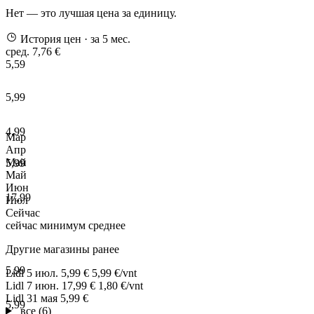
Нет — это лучшая цена за единицу.
История цен
· за 5 мес.
сред. 7,76 €
5,59
5,99
4,99
Мар
Апр
Май
5,99
Май
Июн
17,99
Июл
Сейчас
сейчас
минимум
среднее
Другие магазины ранее
5,99
Lidl
5 июл.
5,99 €
5,99 €/vnt
Lidl
7 июн.
17,99 €
1,80 €/vnt
Lidl
31 мая
5,99 €
5,99
все (6)