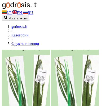
LT
EN
RU
Искать акции
gudrusis.lt
›
Категории
›
Фрукты и овощи