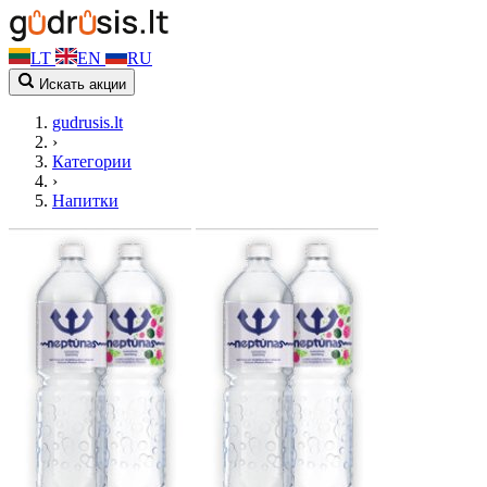
LT
EN
RU
Искать акции
gudrusis.lt
›
Категории
›
Напитки