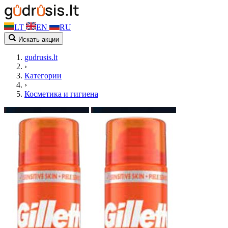
LT
EN
RU
Искать акции
gudrusis.lt
›
Категории
›
Косметика и гигиена