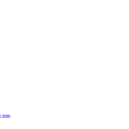
е нам
.