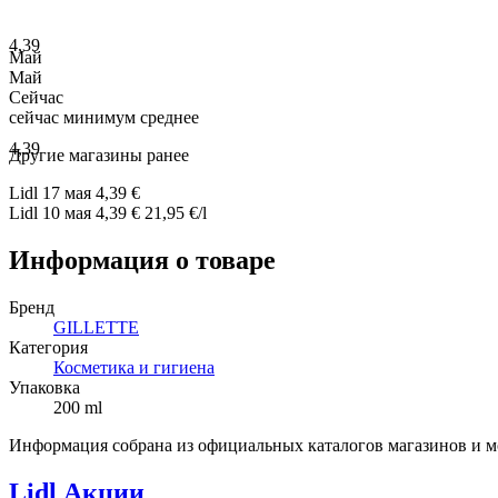
4,39
Май
Май
Сейчас
сейчас
минимум
среднее
4,39
Другие магазины ранее
Lidl
17 мая
4,39 €
Lidl
10 мая
4,39 €
21,95 €/l
Информация о товаре
Бренд
GILLETTE
Категория
Косметика и гигиена
Упаковка
200 ml
Информация собрана из официальных каталогов магазинов и м
Lidl Акции