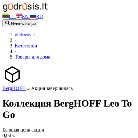
LT
EN
RU
Искать акции
gudrusis.lt
›
Категории
›
Товары для дома
BergHOFF
Акция завершилась
Коллекция BergHOFF Leo To
Go
Бывшая цена акции
0,00 €