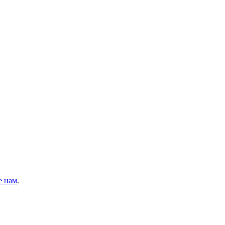
е нам
.