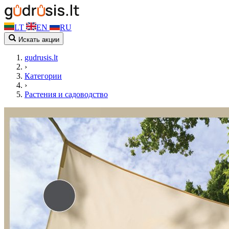
LT
EN
RU
Искать акции
gudrusis.lt
›
Категории
›
Растения и садоводство