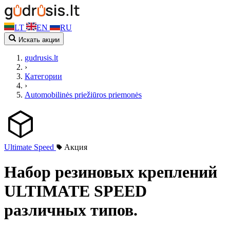
LT
EN
RU
Искать акции
gudrusis.lt
›
Категории
›
Automobilinės priežiūros priemonės
Ultimate Speed
Акция
Набор резиновых креплений
ULTIMATE SPEED
различных типов.