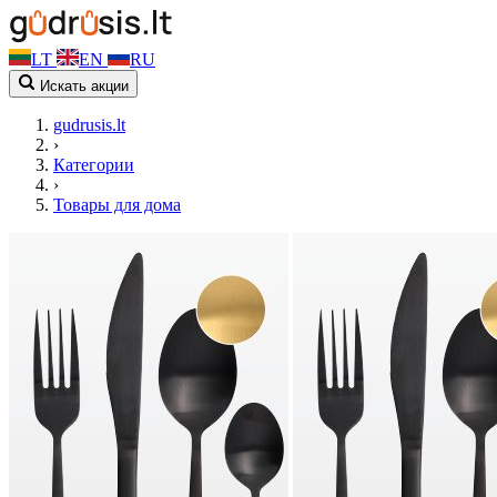
LT
EN
RU
Искать акции
gudrusis.lt
›
Категории
›
Товары для дома