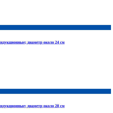
ндукционные; диаметр около 24 см
ндукционные; диаметр около 28 см