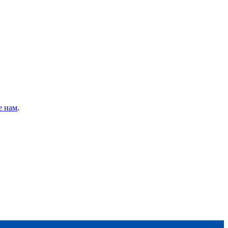
е нам
.