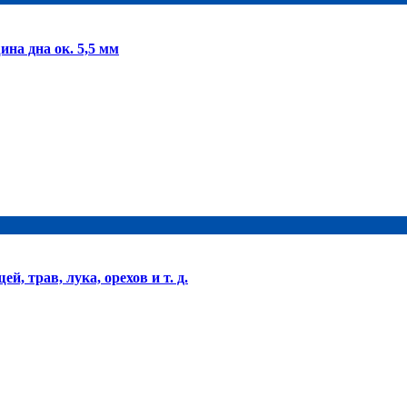
а дна ок. 5,5 мм
трав, лука, орехов и т. д.