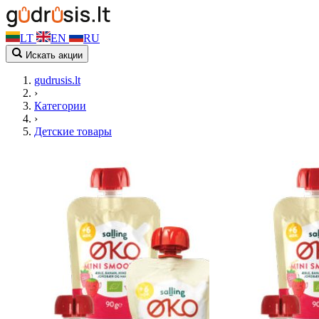
LT
EN
RU
Искать акции
gudrusis.lt
›
Категории
›
Детские товары