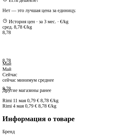
Есть дешевле?
Нет — это лучшая цена за единицу.
История цен
· за 3 мес.
· €/kg
сред. 8,78 €/kg
8,78
8,78
Май
Май
Сейчас
сейчас
минимум
среднее
8,78
Другие магазины ранее
Rimi
11 мая
0,79 €
8,78 €/kg
Rimi
4 мая
0,79 €
8,78 €/kg
Информация о товаре
Бренд