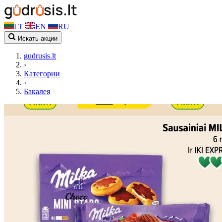
LT
EN
RU
Искать акции
gudrusis.lt
›
Категории
›
Бакалея