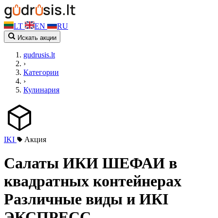
LT
EN
RU
Искать акции
gudrusis.lt
›
Категории
›
Кулинария
IKI
Акция
Салаты ИКИ ШЕФАИ в
квадратных контейнерах
Различные виды и ИКІ
ЭКСПРЕСС