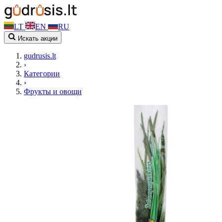
LT
EN
RU
Искать акции
gudrusis.lt
›
Категории
›
Фрукты и овощи