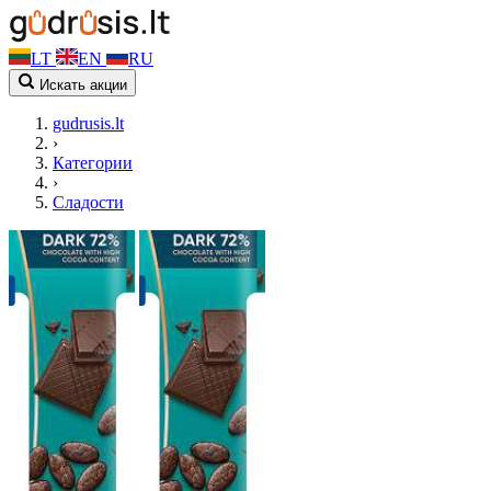
LT
EN
RU
Искать акции
gudrusis.lt
›
Категории
›
Сладости