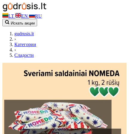
LT
EN
RU
Искать акции
gudrusis.lt
›
Категории
›
Сладости