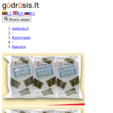
LT
EN
RU
Искать акции
gudrusis.lt
›
Категории
›
Бакалея