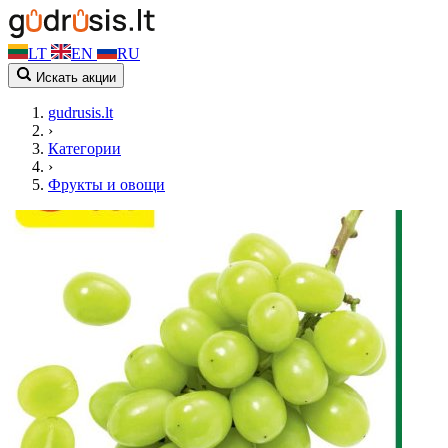
LT
EN
RU
Искать акции
gudrusis.lt
›
Категории
›
Фрукты и овощи