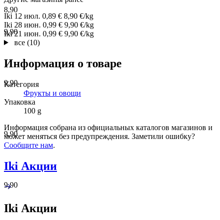
8,90
Iki
12 июл.
0,89 €
8,90 €/kg
Iki
28 июн.
0,99 €
9,90 €/kg
9,90
Iki
21 июн.
0,99 €
9,90 €/kg
все (10)
Информация о товаре
9,90
Категория
Фрукты и овощи
Упаковка
100 g
Информация собрана из официальных каталогов магазинов и
9,90
может меняться без предупреждения. Заметили ошибку?
Сообщите нам
.
Iki Акции
9,90
Iki Акции