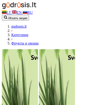
LT
EN
RU
Искать акции
gudrusis.lt
›
Категории
›
Фрукты и овощи