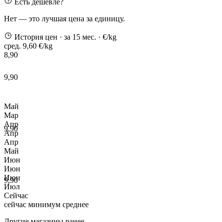
Есть дешевле?
Нет — это лучшая цена за единицу.
История цен
· за 15 мес.
· €/kg
сред. 9,60 €/kg
8,90
9,90
Май
Мар
Апр
9,90
Апр
Апр
Май
Июн
Июн
Июн
9,90
Июл
Сейчас
сейчас
минимум
среднее
Другие магазины ранее